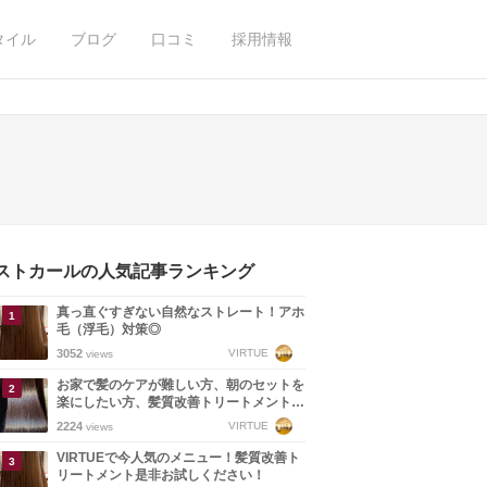
タイル
ブログ
口コミ
採用情報
ストカールの人気記事ランキング
真っ直ぐすぎない自然なストレート！アホ
毛（浮毛）対策◎
3052
VIRTUE
views
お家で髪のケアが難しい方、朝のセットを
楽にしたい方、髪質改善トリートメント是
非お試しください！
2224
VIRTUE
views
VIRTUEで今人気のメニュー！髪質改善ト
リートメント是非お試しください！