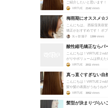
ご紹介したいと思います！
さい＾＾ 髪質改善っ…
VIRTUE
views
2142
梅雨期にオススメ☆
こんにちは。 西荻窪美容室
矯正がおすすめです！ ボ
然っと思われてる方もたく
矢ヶ部 陽子
views
1399
酸性縮毛矯正ならパ
イルチェンジできる
こんにちは！VIRTUE２
がりやボリュームは抑えた
ートをするといつも真っ直
VIRTUE
views
2011
真っ直ぐすぎない自
こんにちは！VIRTUE２
髪や髪の表面がうねうねホ
の癖ではない方も広がりや
VIRTUE
views
3052
髪型が決まりづらい