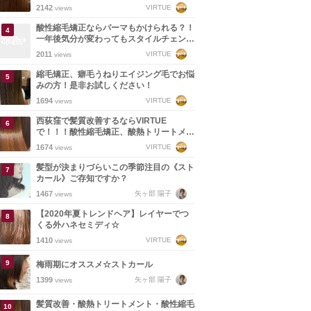
2142
VIRTUE
views
酸性縮毛矯正ならパーマもかけられる？！
一年後気分が変わってもスタイルチェンジ
できる縮毛矯正！
2011
VIRTUE
views
縮毛矯正、癖毛うねりエイジング毛でお悩
みの方！是非お試しください！
1694
VIRTUE
views
西荻窪で髪質改善するならVIRTUE
で！！！酸性縮毛矯正、酸熱トリートメン
ト取り扱ってます。
1674
VIRTUE
views
髪型が決まりづらいこの季節注目の《スト
カール》ご存知ですか？
1467
矢ヶ部 陽子
views
【2020年夏トレンドヘア】レイヤーでつ
くる外ハネセミディ☆
1410
VIRTUE
views
梅雨期にオススメ☆ストカール
1399
矢ヶ部 陽子
views
髪質改善・酸熱トリートメント・酸性縮毛