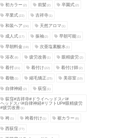
初カラー
前髪
卒園式
(2)
(2)
(2)
卒業式
吉祥寺
(22)
(1)
和装ヘア
天然アロマ
(24)
(1)
成人式
振袖
早朝可能
(17)
(2)
(1)
早朝料金
次亜塩素酸水
(19)
(1)
浴衣
疲労改善
眼精疲労
(8)
(1)
(2)
着付
着付け
着付け師
(21)
(22)
(2)
着物
縮毛矯正
美容室
(1)
(25)
(10)
自律神経
荻窪
(2)
(1)
荻窪#吉祥寺#ドライヘッドスパ#
ヘッドスパ#自律神経#リフトUP#眼精疲労
#疲労改善
(1)
袴
袴着付け
裾カラー
(1)
(1)
(6)
西荻窪
(77)