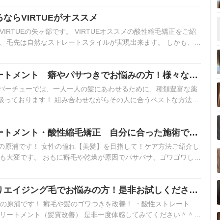
ならVIRTUEがオススメ
IRTUEの矢ヶ部です。 VIRTUEオススメの酸性縮毛矯正をご紹
ぐ、毛先は自然なストレートスタイルが実現出来ます。 しかも、ダ
ートメント 癖やパサつきでお悩みの方！様々な髪
す！
す！ バーチューでは、一人一人の髪にあわせるために、種類豊富な薬
扱っております！ 組み合わせながらその人に合うベストな方法を
一…
ートメント・酸性縮毛矯正 自分に合った施術で美
NDの原浦です！ 女性の憧れ【美髪】を目指して！ケア方法ご紹介し
ても大変です。 おもに癖毛や乾燥が原因でパサパサ、ゴワゴワして
りエイジング毛でお悩みの方！是非お試しくださ
２NDの原浦です！ 癖毛や髪のゴワつきを改善！ ・酸性ストレート
トリートメント（髪質改善） 是非一度体感してみてください＾＾