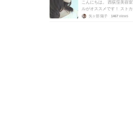
こんにちは。 西荻窪美容室
ルがオススメです！ スト
然パーマや根元のクセが強
矢ヶ部 陽子
views
1467