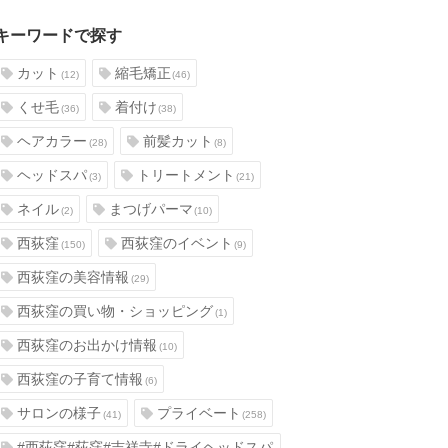
キーワードで探す
カット
縮毛矯正
(12)
(46)
くせ毛
着付け
(36)
(38)
ヘアカラー
前髪カット
(28)
(8)
ヘッドスパ
トリートメント
(3)
(21)
ネイル
まつげパーマ
(2)
(10)
西荻窪
西荻窪のイベント
(150)
(9)
西荻窪の美容情報
(29)
西荻窪の買い物・ショッピング
(1)
西荻窪のお出かけ情報
(10)
西荻窪の子育て情報
(6)
サロンの様子
プライベート
(41)
(258)
#西荻窪#荻窪#吉祥寺#ドライヘッドスパ