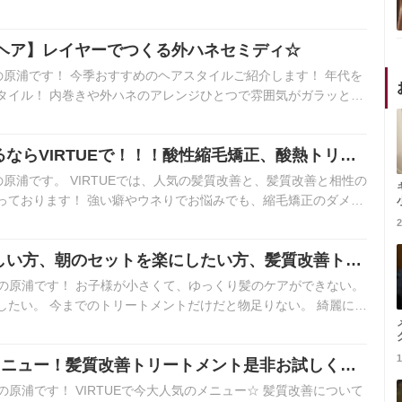
…
ドヘア】レイヤーでつくる外ハネセミディ☆
ndの原浦です！ 今季おすすめのヘアスタイルご紹介します！ 年代を
タイル！ 内巻きや外ハネのアレンジひとつで雰囲気がガラッと変
ならVIRTUEで！！！酸性縮毛矯正、酸熱トリー
ます。
Dの原浦です。 VIRTUEでは、人気の髪質改善と、髪質改善と相性の
っております！ 強い癖やウネりでお悩みでも、縮毛矯正のダメー
2
しい方、朝のセットを楽にしたい方、髪質改善トリ
しください！
NDの原浦です！ お子様が小さくて、ゆっくり髪のケアができない。
したい。 今までのトリートメントだけだと物足りない。 綺麗に髪
1
のメニュー！髪質改善トリートメント是非お試しくだ
Dの原浦です！ VIRTUEで今大人気のメニュー☆ 髪質改善について