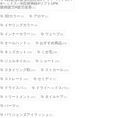
#ヘッドスパ#自律神経#リフトUP#
眼精疲労#疲労改善
(1)
3Dカラー
アロマ
(5)
(1)
イヤリングカラー
(4)
インナーカラー
ウェーブ
(15)
(8)
オールハンド
おすすめ商品
(1)
(16)
キッズカット
くせ毛
(26)
(38)
ジェルネイル
ショート
(1)
(19)
スタイリング剤
ストカール
(15)
(14)
ストレート
セミディ
(43)
(7)
ドライスパ
ドライヘッドスパ
(1)
(1)
トリートメント
ネイルケア
(22)
(1)
パーマ
(8)
パリジェンヌアイラッシュ
(1)