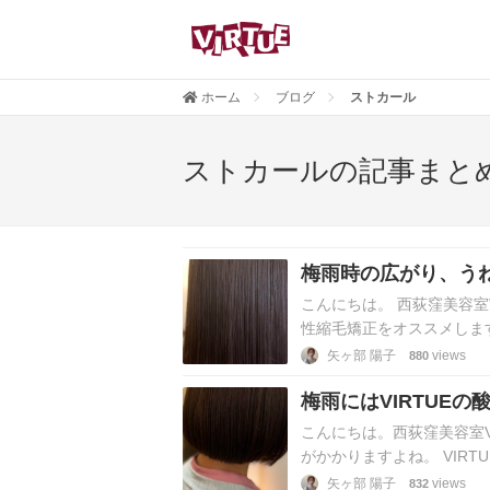
ホーム
ブログ
ストカール
ストカールの記事まと
梅雨時の広がり、うね
こんにちは。 西荻窪美容室V
性縮毛矯正をオススメしま
後はずっと触っていたい…
矢ヶ部 陽子
views
880
梅雨にはVIRTUE
こんにちは。西荻窪美容室V
がかかりますよね。 VIR
キープ出来ます♬ 手触り…
矢ヶ部 陽子
views
832