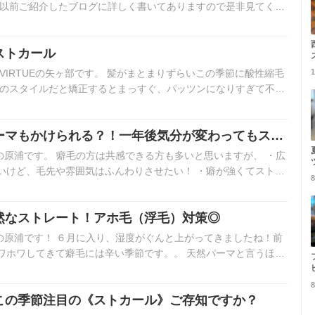
 以前ご紹介したブログに詳しく書いてありますので是非見てくだ
ストカール
VIRTUEの矢ヶ部です。 髪がまとまりずらいこの季節に酸性縮毛
1
ブのスタイルだと矯正するとまっすぐ、パッツンになりすぎて不自
さ…
ーマもかけられる？！一年後気分が変わってもスタ
縮毛矯正！
ndの原浦です。 癖毛の方は共感できる方も多いと思いますが、 ・広
いけど、毛先や雰囲気はふんわりさせたい！ ・癖が強くてストレ
8
…
然なストレート！アホ毛（浮毛）対策◎
ndの原浦です！ ６月に入り、湿度がぐんと上がってきましたね！前
ワホワしてきて癖毛には辛い季節です。。 天然パーマと言うほど
ツ…
8
この季節注目の《ストカール》ご存知ですか？