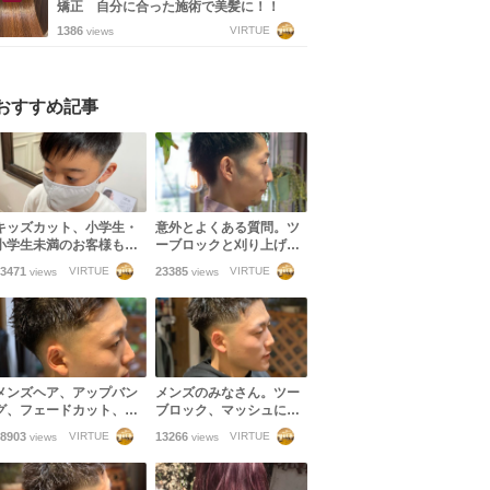
矯正 自分に合った施術で美髪に！！
1386
VIRTUE
views
おすすめ記事
キッズカット、小学生・
意外とよくある質問。ツ
小学生未満のお客様もご
ーブロックと刈り上げの
来店いただけます！
違い。フェードカットと
3471
23385
VIRTUE
VIRTUE
views
views
刈り上げの違い。イメー
ジの共有できない失敗。
メンズヘア、アップバン
メンズのみなさん。ツー
グ、フェードカット、ツ
ブロック、マッシュに飽
ーブロックを遂に辞める
きたらフェードカットに
8903
13266
VIRTUE
VIRTUE
views
views
なら！
挑戦してみませんか？