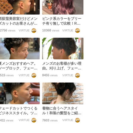
西荻窪美容室だけどメン
ピンク系カラーをブリー
ズカットのお客さんが多
チ有り無しで比較！Rカ
いのはマッシュだけじゃ
ラーでダメージレスにカ
2756
10368
VIRTUE
VIRTUE
views
views
ない！フェードカットま
ラーを楽しみましょう！
でできるスタイリストの
技術力！
夏メンズおすすめヘア。
メンズのお客様が多い理
ツーブロック、フェー
由。刈り上げ、フェード
ド、いつものスタイルに
カット、ツーブロック、
515
8455
VIRTUE
VIRTUE
views
views
パーマを足してアップバ
マッシュetc幅広いメンズ
ングいいと思う。
スタイルに対応します！
フェードカットでつくる
着物に合うヘアスタイ
ビジネススタイル。ツー
ル！和装の髪型をご紹介
ブロックに飽きた方おす
します！【振袖・訪問
411
7603
VIRTUE
VIRTUE
views
views
すめです
着・袴・浴衣】