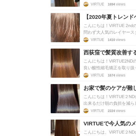
関連ブログも是非！疑問に
VIRTUE
views
1694
【2020年夏トレン
こんにちは！VIRTUE 2
問わず大人気のレイヤース
わり楽しめます＾＾ 毛…
VIRTUE
views
1410
西荻窪で髪質改善する
トメント取り扱って
こんにちは！VIRTUE2N
良い酸性縮毛矯正を取り扱
ジもまたお悩みの１つ…
VIRTUE
views
1674
お家で髪のケアが難
ートメント是非お試
こんにちは！VIRTUE２
出来るだけ朝の負担を減ら
を伸ばしたい。 そんな…
VIRTUE
views
2224
VIRTUEで今人気
さい！
こんにちは、VIRTUE２N