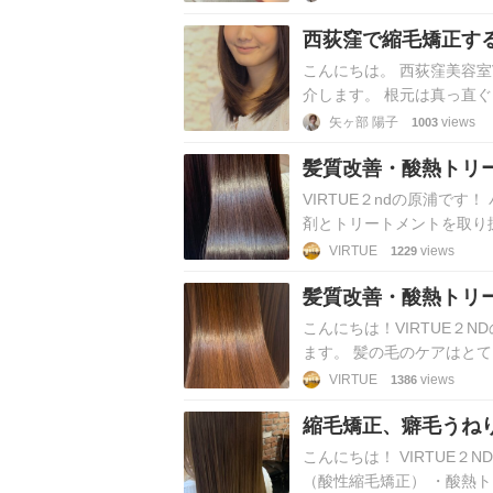
西荻窪で縮毛矯正する
こんにちは。 西荻窪美容室V
介します。 根元は真っ直
メージレスで綺麗に伸…
矢ヶ部 陽子
views
1003
髪質改善・酸熱トリ
質に合わせて選びま
VIRTUE２ndの原浦で
剤とトリートメントを取り
探していきますので、是非
VIRTUE
views
1229
髪質改善・酸熱トリ
髪に！！
こんにちは！VIRTUE２
ます。 髪の毛のケアはと
しまいます！ ツヤツヤサ…
VIRTUE
views
1386
縮毛矯正、癖毛うね
い！
こんにちは！ VIRTUE
（酸性縮毛矯正） ・酸熱