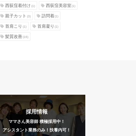
西荻窪着付け
西荻窪美容室
(1)
(1)
親子カット
訪問着
(3)
(1)
首肩こり
首肩凝り
(1)
(1)
髪質改善
(16)
採用情報
ママさん美容師 積極採用中！
アシスタント業務のみ！扶養内可！