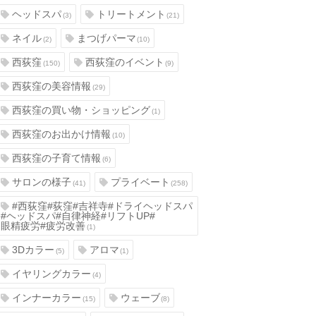
ヘッドスパ
トリートメント
(3)
(21)
ネイル
まつげパーマ
(2)
(10)
西荻窪
西荻窪のイベント
(150)
(9)
西荻窪の美容情報
(29)
西荻窪の買い物・ショッピング
(1)
西荻窪のお出かけ情報
(10)
西荻窪の子育て情報
(6)
サロンの様子
プライベート
(41)
(258)
#西荻窪#荻窪#吉祥寺#ドライヘッドスパ
#ヘッドスパ#自律神経#リフトUP#
眼精疲労#疲労改善
(1)
3Dカラー
アロマ
(5)
(1)
イヤリングカラー
(4)
インナーカラー
ウェーブ
(15)
(8)