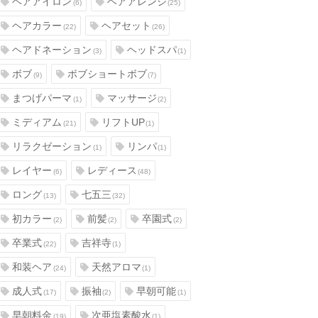
ヘアアイロン
ヘアアレンジ
(6)
(25)
ヘアカラー
ヘアセット
(22)
(26)
ヘアドネーション
ヘッドスパ
(3)
(1)
ボブ
ボブショートボブ
(9)
(7)
まつげパーマ
マッサージ
(1)
(2)
ミディアム
リフトUP
(21)
(1)
リラクゼーション
リンパ
(1)
(1)
レイヤー
レディース
(6)
(48)
ロング
七五三
(13)
(32)
初カラー
前髪
卒園式
(2)
(2)
(2)
卒業式
吉祥寺
(22)
(1)
和装ヘア
天然アロマ
(24)
(1)
成人式
振袖
早朝可能
(17)
(2)
(1)
早朝料金
次亜塩素酸水
(19)
(1)