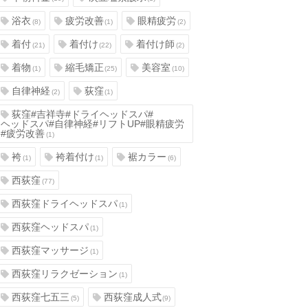
浴衣
疲労改善
眼精疲労
(8)
(1)
(2)
着付
着付け
着付け師
(21)
(22)
(2)
着物
縮毛矯正
美容室
(1)
(25)
(10)
自律神経
荻窪
(2)
(1)
荻窪#吉祥寺#ドライヘッドスパ#
ヘッドスパ#自律神経#リフトUP#眼精疲労
#疲労改善
(1)
袴
袴着付け
裾カラー
(1)
(1)
(6)
西荻窪
(77)
西荻窪ドライヘッドスパ
(1)
西荻窪ヘッドスパ
(1)
西荻窪マッサージ
(1)
西荻窪リラクゼーション
(1)
西荻窪七五三
西荻窪成人式
(5)
(9)