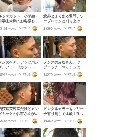
キッズカット、小学生・
意外とよくある質問。ツ
小学生未満のお客様もご
ーブロックと刈り上げの
来店いただけます！
違い。フェードカットと
3482
23388
VIRTUE
VIRTUE
views
views
刈り上げの違い。イメー
ジの共有できない失敗。
メンズヘア、アップバン
メンズのみなさん。ツー
グ、フェードカット、ツ
ブロック、マッシュに飽
ーブロックを遂に辞める
きたらフェードカットに
8912
13270
VIRTUE
VIRTUE
views
views
なら！
挑戦してみませんか？
西荻窪美容室だけどメン
ピンク系カラーをブリー
ズカットのお客さんが多
チ有り無しで比較！Rカ
いのはマッシュだけじゃ
ラーでダメージレスにカ
2758
10369
VIRTUE
VIRTUE
views
views
ない！フェードカットま
ラーを楽しみましょう！
でできるスタイリストの
技術力！