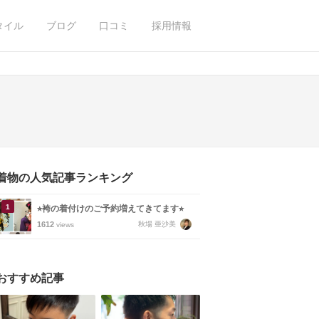
タイル
ブログ
口コミ
採用情報
着物の人気記事ランキング
⭐︎袴の着付けのご予約増えてきてます⭐︎
1612
秋場 亜沙美
views
おすすめ記事