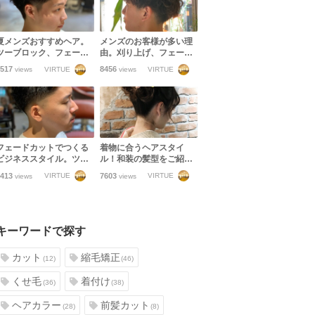
夏メンズおすすめヘア。
メンズのお客様が多い理
ツーブロック、フェー
由。刈り上げ、フェード
ド、いつものスタイルに
カット、ツーブロック、
517
8456
VIRTUE
VIRTUE
views
views
パーマを足してアップバ
マッシュetc幅広いメンズ
ングいいと思う。
スタイルに対応します！
フェードカットでつくる
着物に合うヘアスタイ
ビジネススタイル。ツー
ル！和装の髪型をご紹介
ブロックに飽きた方おす
します！【振袖・訪問
413
7603
VIRTUE
VIRTUE
views
views
すめです
着・袴・浴衣】
キーワードで探す
カット
縮毛矯正
(12)
(46)
くせ毛
着付け
(36)
(38)
ヘアカラー
前髪カット
(28)
(8)