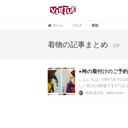
ホーム
ブログ
着物
着物の記事まとめ
1件
⭐︎袴の着付けのご予約
こんにちは♪ VIRTUE 
しい気分の秋場です(^^)るん
秋場 亜沙美
views
1612