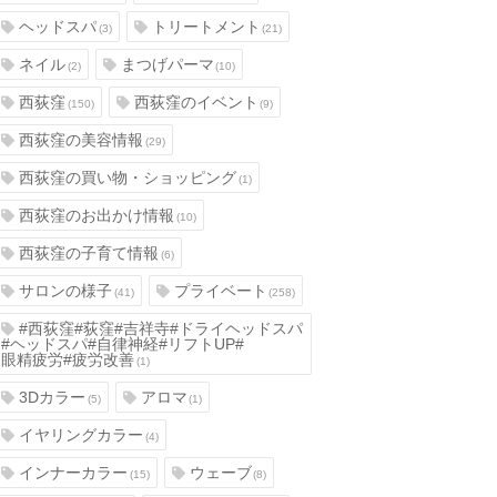
ヘッドスパ
トリートメント
(3)
(21)
ネイル
まつげパーマ
(2)
(10)
西荻窪
西荻窪のイベント
(150)
(9)
西荻窪の美容情報
(29)
西荻窪の買い物・ショッピング
(1)
西荻窪のお出かけ情報
(10)
西荻窪の子育て情報
(6)
サロンの様子
プライベート
(41)
(258)
#西荻窪#荻窪#吉祥寺#ドライヘッドスパ
#ヘッドスパ#自律神経#リフトUP#
眼精疲労#疲労改善
(1)
3Dカラー
アロマ
(5)
(1)
イヤリングカラー
(4)
インナーカラー
ウェーブ
(15)
(8)