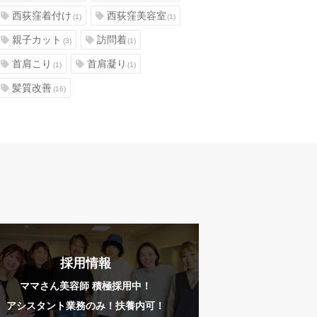
西荻窪着付け
西荻窪美容室
(1)
(1)
親子カット
訪問着
(3)
(1)
首肩こり
首肩凝り
(1)
(1)
髪質改善
(16)
採用情報
ママさん美容師 積極採用中！
アシスタント業務のみ！扶養内可！