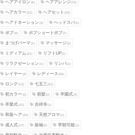
ヘアアイロン
ヘアアレンジ
(6)
(25)
ヘアカラー
ヘアセット
(22)
(26)
ヘアドネーション
ヘッドスパ
(3)
(1)
ボブ
ボブショートボブ
(9)
(7)
まつげパーマ
マッサージ
(1)
(2)
ミディアム
リフトUP
(21)
(1)
リラクゼーション
リンパ
(1)
(1)
レイヤー
レディース
(6)
(48)
ロング
七五三
(13)
(32)
初カラー
前髪
卒園式
(2)
(2)
(2)
卒業式
吉祥寺
(22)
(1)
和装ヘア
天然アロマ
(24)
(1)
成人式
振袖
早朝可能
(17)
(2)
(1)