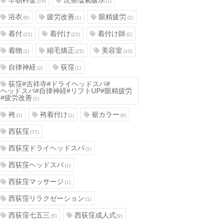
早朝料金
次亜塩素酸水
(19)
(1)
浴衣
疲労改善
眼精疲労
(8)
(1)
(2)
着付
着付け
着付け師
(21)
(22)
(2)
着物
縮毛矯正
美容室
(1)
(25)
(10)
自律神経
荻窪
(2)
(1)
荻窪#吉祥寺#ドライヘッドスパ#
ヘッドスパ#自律神経#リフトUP#眼精疲労
#疲労改善
(1)
袴
袴着付け
裾カラー
(1)
(1)
(6)
西荻窪
(77)
西荻窪ドライヘッドスパ
(1)
西荻窪ヘッドスパ
(1)
西荻窪マッサージ
(1)
西荻窪リラクゼーション
(1)
西荻窪七五三
西荻窪成人式
(5)
(9)