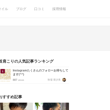
タイル
ブログ
口コミ
採用情報
首肩こりの人気記事ランキング
Instagramたくさんのフォローお待ちして
ます(^^)
887
秋場 亜沙美
views
おすすめ記事