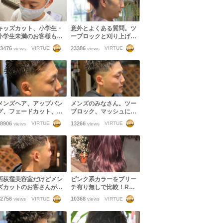
キッズカット、小学生・
意外とよくある質問。ツ
小学生未満のお客様もご
ーブロックと刈り上げの
来店いただけます！
違い。フェードカットと
3476
23386
VIRTUE
VIRTUE
views
views
刈り上げの違い。イメー
ジの共有できない失敗。
メンズヘア、アップバン
メンズのみなさん。ツー
グ、フェードカット、ツ
ブロック、マッシュに飽
ーブロックを遂に辞める
きたらフェードカットに
8906
13266
VIRTUE
VIRTUE
views
views
なら！
挑戦してみませんか？
西荻窪美容室だけどメン
ピンク系カラーをブリー
ズカットのお客さんが多
チ有り無しで比較！Rカ
いのはマッシュだけじゃ
ラーでダメージレスにカ
2756
10368
VIRTUE
VIRTUE
views
views
ない！フェードカットま
ラーを楽しみましょう！
でできるスタイリストの
技術力！