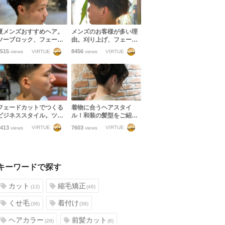
夏メンズおすすめヘア。
メンズのお客様が多い理
ツーブロック、フェー
由。刈り上げ、フェード
ド、いつものスタイルに
カット、ツーブロック、
515
8456
VIRTUE
VIRTUE
views
views
パーマを足してアップバ
マッシュetc幅広いメンズ
ングいいと思う。
スタイルに対応します！
フェードカットでつくる
着物に合うヘアスタイ
ビジネススタイル。ツー
ル！和装の髪型をご紹介
ブロックに飽きた方おす
します！【振袖・訪問
413
7603
VIRTUE
VIRTUE
views
views
すめです
着・袴・浴衣】
キーワードで探す
カット
縮毛矯正
(12)
(46)
くせ毛
着付け
(36)
(38)
ヘアカラー
前髪カット
(28)
(8)