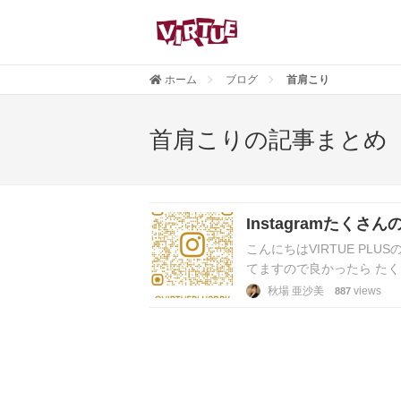
ホーム
ブログ
首肩こり
首肩こりの記事まとめ
Instagramたくさ
こんにちはVIRTUE PLUSの
てますので良かったら たく
秋場 亜沙美
views
887