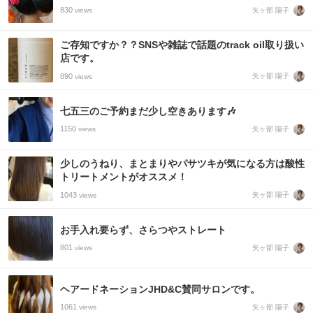
830
矢ヶ部 陽子
views
ご存知ですか？？SNSや雑誌で話題のtrack oil取り扱い
店です。
890
矢ヶ部 陽子
views
七五三のご予約まだ少し空きあります🎶
1150
矢ヶ部 陽子
views
少しのうねり、まとまりやパサツキが気になる方は酸性
トリートメントがオススメ！
1043
矢ヶ部 陽子
views
お手入れ要らず、さらつやストレート
801
矢ヶ部 陽子
views
ヘアードネーションJHD&C賛同サロンです。
1061
矢ヶ部 陽子
views