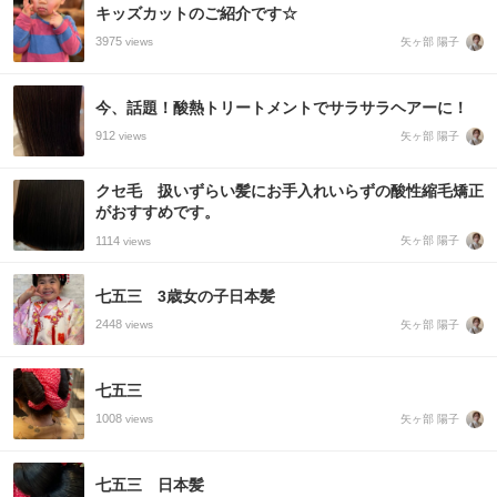
キッズカットのご紹介です☆
3975
矢ヶ部 陽子
views
今、話題！酸熱トリートメントでサラサラヘアーに！
912
矢ヶ部 陽子
views
クセ毛 扱いずらい髪にお手入れいらずの酸性縮毛矯正
がおすすめです。
1114
矢ヶ部 陽子
views
七五三 3歳女の子日本髪
2448
矢ヶ部 陽子
views
七五三
1008
矢ヶ部 陽子
views
七五三 日本髪