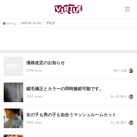
ホーム
VIRTUE
VIRTUE PLUS
ブログ
ホーム
VIRTUE PLUS
ヘアスタイル
価格改定のお知らせ
ブログ
1428
豊川 正範
views
口コミ
縮毛矯正とカラーの同時施術可能です。
1161
矢ヶ部 陽子
views
採用情報
女の子も男の子も似合うマッシュルームカット
2532
矢ヶ部 陽子
views