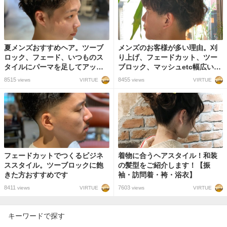
夏メンズおすすめヘア。ツーブ
メンズのお客様が多い理由。刈
ロック、フェード、いつものス
り上げ、フェードカット、ツー
タイルにパーマを足してアップ
ブロック、マッシュetc幅広いメ
バングいいと思う。
ンズスタイルに対応します！
8515
8455
VIRTUE
VIRTUE
views
views
フェードカットでつくるビジネ
着物に合うヘアスタイル！和装
ススタイル。ツーブロックに飽
の髪型をご紹介します！【振
きた方おすすめです
袖・訪問着・袴・浴衣】
8411
7603
VIRTUE
VIRTUE
views
views
キーワードで探す