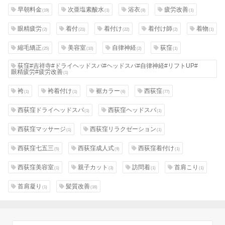
早朝料金
次亜塩素酸水
浴衣
疲労改善
(19)
(1)
(8)
(1)
眼精疲労
着付
着付け
着付け師
着物
(2)
(21)
(22)
(2)
(1)
縮毛矯正
美容室
自律神経
荻窪
(25)
(10)
(2)
(1)
荻窪#吉祥寺#ドライヘッドスパ#ヘッドスパ#自律神経#リフトUP#
眼精疲労#疲労改善
(1)
袴
袴着付け
裾カラー
西荻窪
(1)
(1)
(6)
(77)
西荻窪ドライヘッドスパ
西荻窪ヘッドスパ
(1)
(1)
西荻窪マッサージ
西荻窪リラクゼーション
(1)
(1)
西荻窪七五三
西荻窪成人式
西荻窪着付け
(5)
(9)
(1)
西荻窪美容室
親子カット
訪問着
首肩こり
(1)
(3)
(1)
(1)
首肩凝り
髪質改善
(1)
(16)