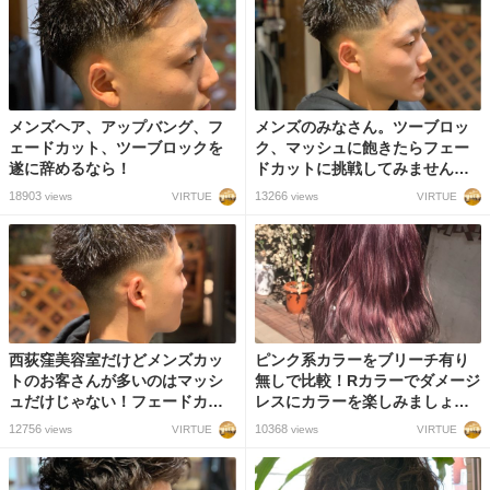
メンズヘア、アップバング、フ
メンズのみなさん。ツーブロッ
ェードカット、ツーブロックを
ク、マッシュに飽きたらフェー
遂に辞めるなら！
ドカットに挑戦してみません
か？
18903
13266
VIRTUE
VIRTUE
views
views
西荻窪美容室だけどメンズカッ
ピンク系カラーをブリーチ有り
トのお客さんが多いのはマッシ
無しで比較！Rカラーでダメージ
ュだけじゃない！フェードカッ
レスにカラーを楽しみましょ
トまでできるスタイリストの技
う！
12756
10368
VIRTUE
VIRTUE
views
views
術力！