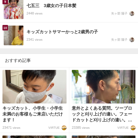
七五三 3歳女の子日本髪
2448
矢ヶ部 陽子
views
キッズカットサマーかっと2歳男の子
2341
矢ヶ部 陽子
views
おすすめ記事
キッズカット、小学生・小学生
意外とよくある質問。ツーブロ
未満のお客様もご来店いただけ
ックと刈り上げの違い。フェー
ます！
ドカットと刈り上げの違い。イ
メージの共有できない失敗。
23471
23385
VIRTUE
VIRTUE
views
views