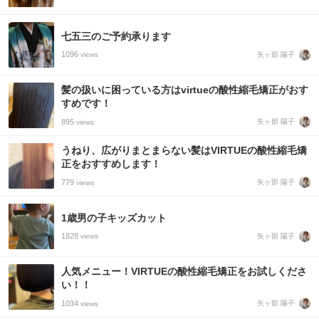
七五三のご予約承ります
1096
矢ヶ部 陽子
views
髪の扱いに困っている方はvirtueの酸性縮毛矯正がおす
すめです！
895
矢ヶ部 陽子
views
うねり、広がりまとまらない髪はVIRTUEの酸性縮毛矯
正をおすすめします！
779
矢ヶ部 陽子
views
1歳男の子キッズカット
1828
矢ヶ部 陽子
views
人気メニュー！VIRTUEの酸性縮毛矯正をお試しくださ
い！！
1034
矢ヶ部 陽子
views