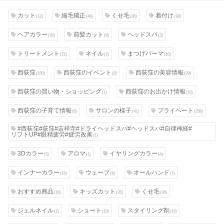
カット
縮毛矯正
くせ毛
着付け
(12)
(46)
(36)
(38)
ヘアカラー
前髪カット
ヘッドスパ
(28)
(8)
(3)
トリートメント
ネイル
まつげパーマ
(21)
(2)
(10)
西荻窪
西荻窪のイベント
西荻窪の美容情報
(150)
(9)
(29)
西荻窪の買い物・ショッピング
西荻窪のお出かけ情報
(1)
(10)
西荻窪の子育て情報
サロンの様子
プライベート
(6)
(41)
(258)
#西荻窪#荻窪#吉祥寺#ドライヘッドスパ#ヘッドスパ#自律神経#
リフトUP#眼精疲労#疲労改善
(1)
3Dカラー
アロマ
イヤリングカラー
(5)
(1)
(4)
インナーカラー
ウェーブ
オールハンド
(15)
(8)
(1)
おすすめ商品
キッズカット
くせ毛
(16)
(26)
(38)
ジェルネイル
ショート
スタイリング剤
(1)
(19)
(15)