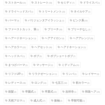
ストカール
ストレート
セミディ
ドライスパ
(14)
(43)
(7)
(1)
ドライヘッドスパ
トリートメント
ネイルケア
(1)
(22)
(1)
パーマ
パリジェンヌアイラッシュ
ピンク系
(8)
(1)
(10)
ファーストカット、筆
ブリーチ
ブリーチなし
(2)
(20)
(2)
ヘアードネーション
ヘアアイロン
ヘアアレンジ
(3)
(6)
(25)
ヘアカラー
ヘアセット
ヘアドネーション
(22)
(26)
(3)
ヘッドスパ
ボブ
ボブショートボブ
(1)
(9)
(7)
まつげパーマ
マッサージ
ミディアム
(1)
(2)
(21)
リフトUP
リラクゼーション
リンパ
レイヤー
(1)
(1)
(1)
(6)
レディース
ロング
七五三
初カラー
(48)
(13)
(32)
(2)
前髪
卒園式
卒業式
吉祥寺
和装ヘア
(2)
(2)
(22)
(1)
(24)
天然アロマ
成人式
振袖
早朝可能
(1)
(17)
(2)
(1)