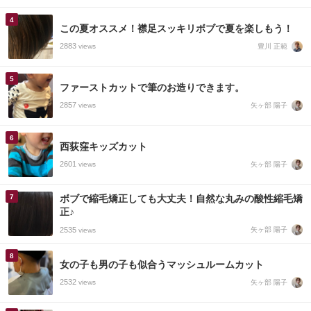
この夏オススメ！襟足スッキリボブで夏を楽しもう！
2883
豊川 正範
views
ファーストカットで筆のお造りできます。
2857
矢ヶ部 陽子
views
西荻窪キッズカット
2601
矢ヶ部 陽子
views
ボブで縮毛矯正しても大丈夫！自然な丸みの酸性縮毛矯
正♪
2535
矢ヶ部 陽子
views
女の子も男の子も似合うマッシュルームカット
2532
矢ヶ部 陽子
views