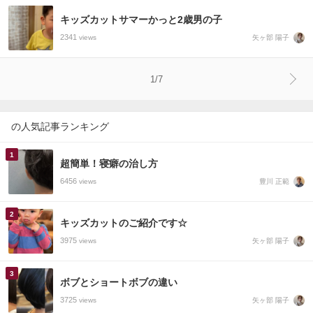
キッズカットサマーかっと2歳男の子
2341
矢ヶ部 陽子
views
1/7
の人気記事ランキング
超簡単！寝癖の治し方
6456
豊川 正範
views
キッズカットのご紹介です☆
3975
矢ヶ部 陽子
views
ボブとショートボブの違い
3725
矢ヶ部 陽子
views