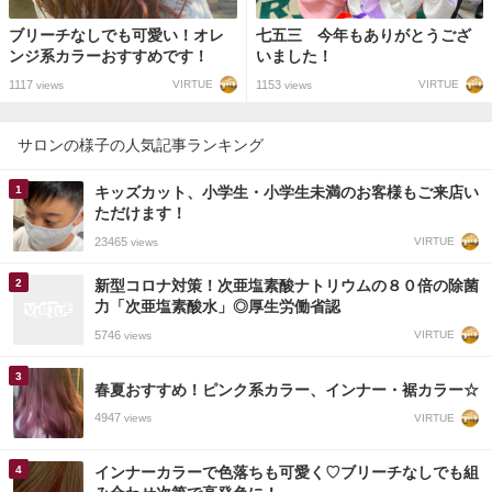
ブリーチなしでも可愛い！オレ
七五三 今年もありがとうござ
ンジ系カラーおすすめです！
いました！
1117
1153
VIRTUE
VIRTUE
views
views
サロンの様子の人気記事ランキング
キッズカット、小学生・小学生未満のお客様もご来店い
ただけます！
23465
VIRTUE
views
新型コロナ対策！次亜塩素酸ナトリウムの８０倍の除菌
力「次亜塩素酸水」◎厚生労働省認
5746
VIRTUE
views
春夏おすすめ！ピンク系カラー、インナー・裾カラー☆
4947
VIRTUE
views
インナーカラーで色落ちも可愛く♡ブリーチなしでも組