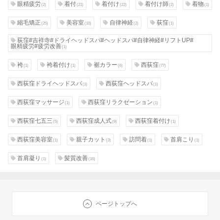
眼精疲労
着付
着付け
着付け師
着物
(2)
(21)
(22)
(2)
(1)
縮毛矯正
美容室
自律神経
荻窪
(25)
(10)
(2)
(1)
荻窪#吉祥寺#ドライヘッドスパ#ヘッドスパ#自律神経#リフトUP#
眼精疲労#疲労改善
(1)
袴
袴着付け
裾カラー
西荻窪
(1)
(1)
(6)
(77)
西荻窪ドライヘッドスパ
西荻窪ヘッドスパ
(1)
(1)
西荻窪マッサージ
西荻窪リラクゼーション
(1)
(1)
西荻窪七五三
西荻窪成人式
西荻窪着付け
(5)
(9)
(1)
西荻窪美容室
親子カット
訪問着
首肩こり
(1)
(3)
(1)
(1)
首肩凝り
髪質改善
(1)
(16)
ページトップへ