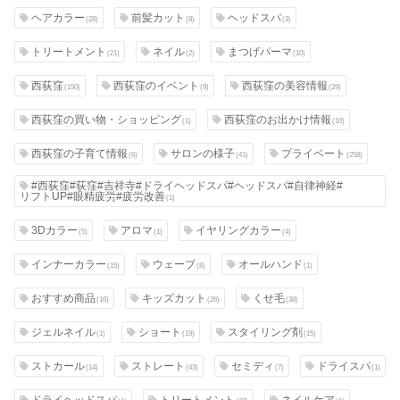
ヘアカラー
前髪カット
ヘッドスパ
(28)
(8)
(3)
トリートメント
ネイル
まつげパーマ
(21)
(2)
(10)
西荻窪
西荻窪のイベント
西荻窪の美容情報
(150)
(9)
(29)
西荻窪の買い物・ショッピング
西荻窪のお出かけ情報
(1)
(10)
西荻窪の子育て情報
サロンの様子
プライベート
(6)
(41)
(258)
#西荻窪#荻窪#吉祥寺#ドライヘッドスパ#ヘッドスパ#自律神経#
リフトUP#眼精疲労#疲労改善
(1)
3Dカラー
アロマ
イヤリングカラー
(5)
(1)
(4)
インナーカラー
ウェーブ
オールハンド
(15)
(8)
(1)
おすすめ商品
キッズカット
くせ毛
(16)
(26)
(38)
ジェルネイル
ショート
スタイリング剤
(1)
(19)
(15)
ストカール
ストレート
セミディ
ドライスパ
(14)
(43)
(7)
(1)
ドライヘッドスパ
トリートメント
ネイルケア