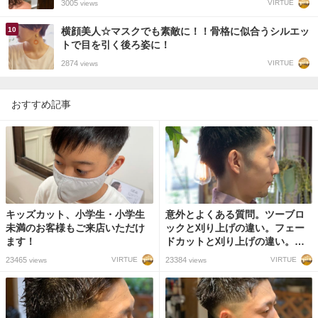
3005
VIRTUE
views
横顔美人☆マスクでも素敵に！！骨格に似合うシルエッ
トで目を引く後ろ姿に！
2874
VIRTUE
views
おすすめ記事
キッズカット、小学生・小学生
意外とよくある質問。ツーブロ
未満のお客様もご来店いただけ
ックと刈り上げの違い。フェー
ます！
ドカットと刈り上げの違い。イ
メージの共有できない失敗。
23465
23384
VIRTUE
VIRTUE
views
views