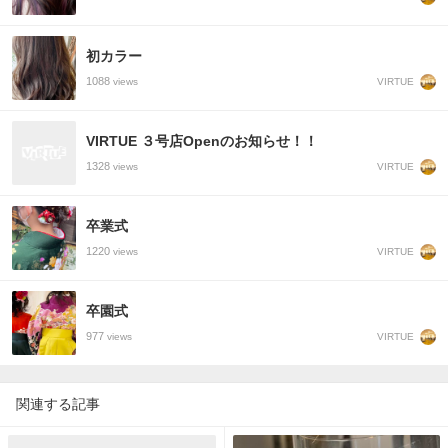
初カラー
1088
VIRTUE
views
VIRTUE ３号店Openのお知らせ！！
1328
VIRTUE
views
卒業式
1220
VIRTUE
views
卒園式
977
VIRTUE
views
関連する記事