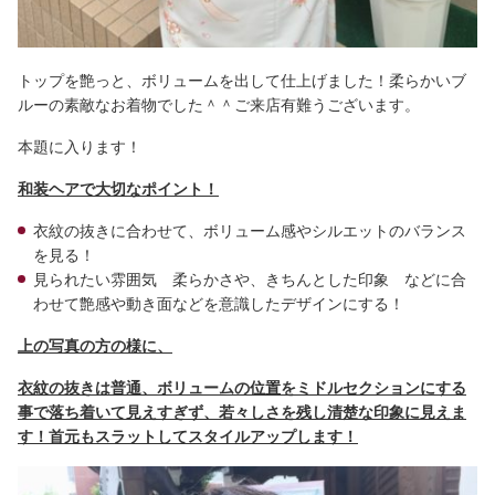
トップを艶っと、ボリュームを出して仕上げました！柔らかいブ
ルーの素敵なお着物でした＾＾ご来店有難うございます。
本題に入ります！
和装ヘアで大切なポイント！
衣紋の抜きに合わせて、ボリューム感やシルエットのバランス
を見る！
見られたい雰囲気 柔らかさや、きちんとした印象 などに合
わせて艶感や動き面などを意識したデザインにする！
上の写真の方の様に、
衣紋の抜きは普通、ボリュームの位置をミドルセクションにする
事で落ち着いて見えすぎず、若々しさを残し清楚な印象に見えま
す！首元もスラットしてスタイルアップします！