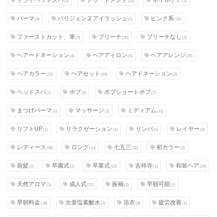
(1)
(22)
(1)
パーマ
パリジェンヌアイラッシュ
ピンク系
(8)
(1)
(10)
ファーストカット、筆
ブリーチ
ブリーチなし
(2)
(20)
(2)
ヘアードネーション
ヘアアイロン
ヘアアレンジ
(3)
(6)
(25)
ヘアカラー
ヘアセット
ヘアドネーション
(22)
(26)
(3)
ヘッドスパ
ボブ
ボブショートボブ
(1)
(9)
(7)
まつげパーマ
マッサージ
ミディアム
(1)
(2)
(21)
リフトUP
リラクゼーション
リンパ
レイヤー
(1)
(1)
(1)
(6)
レディース
ロング
七五三
初カラー
(48)
(13)
(32)
(2)
前髪
卒園式
卒業式
吉祥寺
和装ヘア
(2)
(2)
(22)
(1)
(24)
天然アロマ
成人式
振袖
早朝可能
(1)
(17)
(2)
(1)
早朝料金
次亜塩素酸水
浴衣
疲労改善
(19)
(1)
(8)
(1)