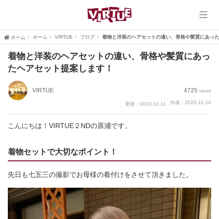
ホーム
VIRTUE
ホーム
VIRTUE
ブログ
着物と洋装のヘアセットの違い、骨格や髪質にあっ
ホーム
着物と洋装のヘアセットの違い、骨格や髪質にあっ
VIRTUE PLUS
たヘアセット提案します！
ヘアスタイル
VIRTUE
4725
views
作成：2020.10.10
更新：2020.10.11
ブログ
こんにちは！VIRTUE２NDの原浦です。
口コミ
着物セットで大切なポイント！
採用情報
先日も七五三の撮影でお母様の着付けをさせて頂きました。