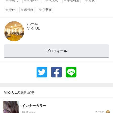
卒業式
和装ヘア
成人式
早朝料金
浴衣
着付
着付け
西荻窪
ホーム
VIRTUE
プロフィール
VIRTUEの最新記事
インナーカラー
1353
VIRTUE
views