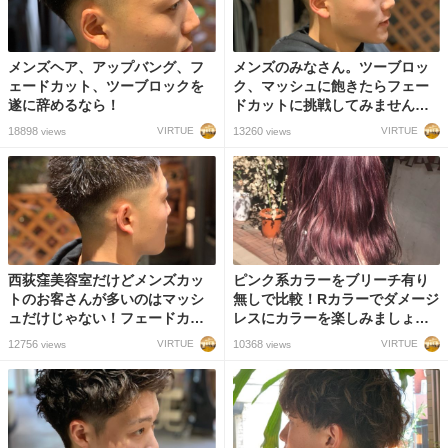
メンズヘア、アップバング、フ
メンズのみなさん。ツーブロッ
ェードカット、ツーブロックを
ク、マッシュに飽きたらフェー
遂に辞めるなら！
ドカットに挑戦してみません
か？
18898
13260
VIRTUE
VIRTUE
views
views
西荻窪美容室だけどメンズカッ
ピンク系カラーをブリーチ有り
トのお客さんが多いのはマッシ
無しで比較！Rカラーでダメージ
ュだけじゃない！フェードカッ
レスにカラーを楽しみましょ
トまでできるスタイリストの技
う！
12756
10368
VIRTUE
VIRTUE
views
views
術力！