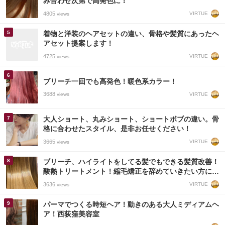
み合わせ次第で高発色に！
4805
VIRTUE
views
着物と洋装のヘアセットの違い、骨格や髪質にあったヘ
アセット提案します！
4725
VIRTUE
views
ブリーチ一回でも高発色！暖色系カラー！
3688
VIRTUE
views
大人ショート、丸みショート、ショートボブの違い。骨
格に合わせたスタイル、是非お任せください！
3665
VIRTUE
views
ブリーチ、ハイライトをしてる髪でもできる髪質改善！
酸熱トリートメント！縮毛矯正を辞めていきたい方にも
オススメです！
3636
VIRTUE
views
パーマでつくる時短ヘア！動きのある大人ミディアムヘ
ア！西荻窪美容室