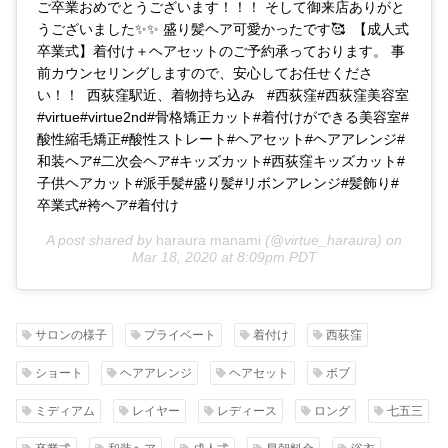
ご卒業おめでとうございます！！！ そして御来店ありがと
うございました✨✨ 盛り髪ヘア可愛かったです🥰 【成人式
卒業式】着付け＋ヘアセットのご予約承っております。 事
前カウンセリングしますので、安心してお任せくださ
い！！ 西荻窪駅近、着物持ち込み #西荻窪#西荻窪美容室
#virtue#virtue2nd#骨格矯正カット#着付けができる美容室#
酸性縮毛矯正#酸性ストレート#ヘアセット#ヘアアレンジ#
和装ヘア#二次会ヘア#キッズカット#西荻窪キッズカット#
子供ヘアカット#派手髪#盛り髪#リボンアレンジ#髪飾り#
卒業式#袴ヘア#着付け
A post shared by
haraura manami
(@virtue_haraura) on
Mar 18, 2020 at 8:09pm PDT
サロンの様子
プライベート
着付け
西荻窪
ショート
ヘアアレンジ
ヘアセット
ボブ
ミディアム
レイヤー
レディース
ロング
七五三