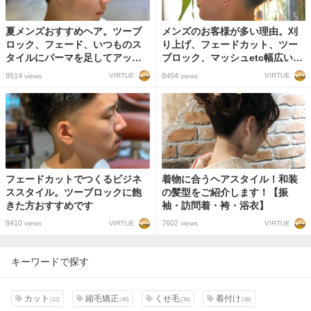
夏メンズおすすめヘア。ツーブ
メンズのお客様が多い理由。刈
ロック、フェード、いつものス
り上げ、フェードカット、ツー
タイルにパーマを足してアップ
ブロック、マッシュetc幅広いメ
バングいいと思う。
ンズスタイルに対応します！
8514
8454
VIRTUE
VIRTUE
views
views
フェードカットでつくるビジネ
着物に合うヘアスタイル！和装
ススタイル。ツーブロックに飽
の髪型をご紹介します！【振
きた方おすすめです
袖・訪問着・袴・浴衣】
8410
7602
VIRTUE
VIRTUE
views
views
キーワードで探す
カット
縮毛矯正
くせ毛
着付け
(12)
(46)
(36)
(38)