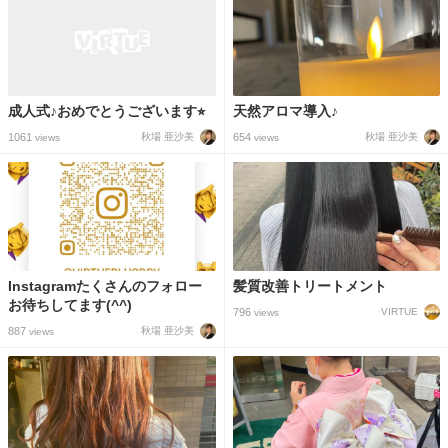
成人式♪おめでとうございます⭐︎
天然アロマ導入♪
1061
654
秋場 亜沙美
秋場 亜沙美
views
views
Instagramたくさんのフォロー
髪質改善トリートメント
お待ちしてます(^^)
796
VIRTUE
views
887
秋場 亜沙美
views