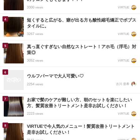
3300
VIRTUE
views
短くすると広がる、癖が出る方も酸性縮毛矯正でボブス
タイルに。
3267
VIRTUE
views
真っ直ぐすぎない自然なストレート！アホ毛（浮毛）対
策◎
3052
VIRTUE
views
ウルフパーマで大人可愛い♡
2254
古川 亜希
views
お家で髪のケアが難しい方、朝のセットを楽にしたい
方、髪質改善トリートメント是非お試しください！
2223
VIRTUE
views
VIRTUEで今人気のメニュー！髪質改善トリートメント
是非お試しください！