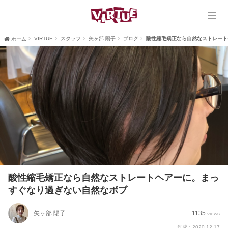
ホーム
VIRTUE
VIRTUE
スタッフ
矢ヶ部 陽子
ブログ
酸性縮毛矯正なら自然なストレート
ホーム
VIRTUE PLUS
ヘアスタイル
ブログ
口コミ
採用情報
酸性縮毛矯正なら自然なストレートヘアーに。まっ
すぐなり過ぎない自然なボブ
矢ヶ部 陽子
1135
views
作成：2020.12.17