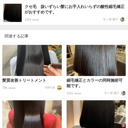
クセ毛 扱いずらい髪にお手入れいらずの酸性縮毛矯正
がおすすめです。
1114
矢ヶ部 陽子
views
関連する記事
髪質改善トリートメント
縮毛矯正とカラーの同時施術可
能です。
795
VIRTUE
views
1161
矢ヶ部 陽子
views