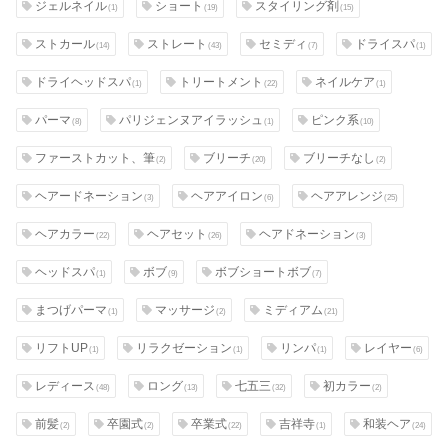
ジェルネイル
ショート
スタイリング剤
(1)
(19)
(15)
ストカール
ストレート
セミディ
ドライスパ
(14)
(43)
(7)
(1)
ドライヘッドスパ
トリートメント
ネイルケア
(1)
(22)
(1)
パーマ
パリジェンヌアイラッシュ
ピンク系
(8)
(1)
(10)
ファーストカット、筆
ブリーチ
ブリーチなし
(2)
(20)
(2)
ヘアードネーション
ヘアアイロン
ヘアアレンジ
(3)
(6)
(25)
ヘアカラー
ヘアセット
ヘアドネーション
(22)
(26)
(3)
ヘッドスパ
ボブ
ボブショートボブ
(1)
(9)
(7)
まつげパーマ
マッサージ
ミディアム
(1)
(2)
(21)
リフトUP
リラクゼーション
リンパ
レイヤー
(1)
(1)
(1)
(6)
レディース
ロング
七五三
初カラー
(48)
(13)
(32)
(2)
前髪
卒園式
卒業式
吉祥寺
和装ヘア
(2)
(2)
(22)
(1)
(24)