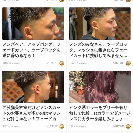
メンズヘア、アップバング、フ
メンズのみなさん。ツーブロッ
ェードカット、ツーブロックを
ク、マッシュに飽きたらフェー
遂に辞めるなら！
ドカットに挑戦してみません
か？
18894
13257
VIRTUE
VIRTUE
views
views
西荻窪美容室だけどメンズカッ
ピンク系カラーをブリーチ有り
トのお客さんが多いのはマッシ
無しで比較！Rカラーでダメージ
ュだけじゃない！フェードカッ
レスにカラーを楽しみましょ
トまでできるスタイリストの技
う！
12756
10366
VIRTUE
VIRTUE
views
views
術力！