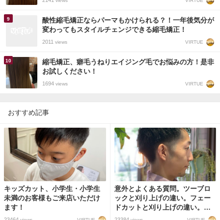
2141
VIRTUE
views
酸性縮毛矯正ならパーマもかけられる？！一年後気分が
変わってもスタイルチェンジできる縮毛矯正！
2011
VIRTUE
views
縮毛矯正、癖毛うねりエイジング毛でお悩みの方！是非
お試しください！
1694
VIRTUE
views
おすすめ記事
キッズカット、小学生・小学生
意外とよくある質問。ツーブロ
未満のお客様もご来店いただけ
ックと刈り上げの違い。フェー
ます！
ドカットと刈り上げの違い。イ
メージの共有できない失敗。
23464
23384
VIRTUE
VIRTUE
views
views