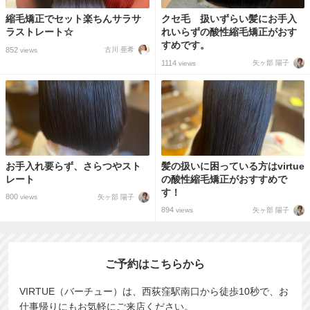
縮毛矯正でセット楽ちんサラサ
クセ毛 扱いずらい髪にお手入
ラストレート☆
れいらずの酸性縮毛矯正がおす
すめです。
852
古川 亜希
views
1114
矢ヶ部 陽子
views
お手入れ要らず、さらつやスト
髪の扱いに困っている方はvirtue
レート
の酸性縮毛矯正がおすすめで
す！
800
矢ヶ部 陽子
views
894
矢ヶ部 陽子
views
ご予約はこちらから
VIRTUE（バーチュー）は、西荻窪駅南口から徒歩10秒で、お
仕事帰りにもお気軽にご来店ください。