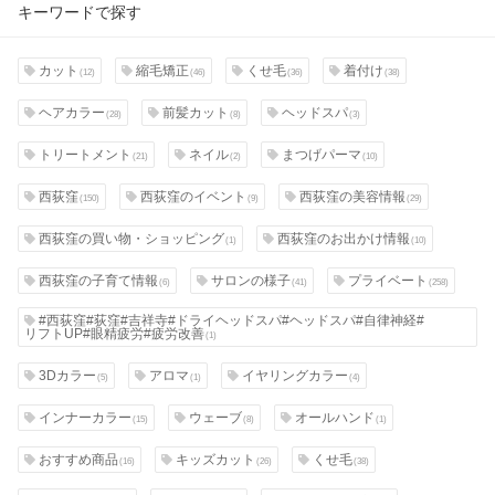
キーワードで探す
カット
縮毛矯正
くせ毛
着付け
(12)
(46)
(36)
(38)
ヘアカラー
前髪カット
ヘッドスパ
(28)
(8)
(3)
トリートメント
ネイル
まつげパーマ
(21)
(2)
(10)
西荻窪
西荻窪のイベント
西荻窪の美容情報
(150)
(9)
(29)
西荻窪の買い物・ショッピング
西荻窪のお出かけ情報
(1)
(10)
西荻窪の子育て情報
サロンの様子
プライベート
(6)
(41)
(258)
#西荻窪#荻窪#吉祥寺#ドライヘッドスパ#ヘッドスパ#自律神経#
リフトUP#眼精疲労#疲労改善
(1)
3Dカラー
アロマ
イヤリングカラー
(5)
(1)
(4)
インナーカラー
ウェーブ
オールハンド
(15)
(8)
(1)
おすすめ商品
キッズカット
くせ毛
(16)
(26)
(38)