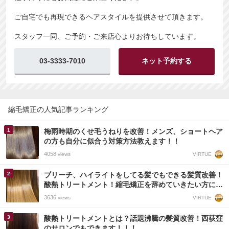
ご自宅でも再現できるヘアスタイルを提供させて頂きます。
スタッフ一同、ご予約・ご来店心よりお待ちしています。
03-3333-7010
ネット予約する
縮毛矯正の人気記事ランキング
梅雨時期のくせ毛うねりを改善！メンズ、ショートヘア
の方も自分に似合う対策方法教えます！！
4058
VIRTUE
views
ブリーチ、ハイライトをしてる髪でもできる髪質改善！
酸熱トリートメント！縮毛矯正を辞めていきたい方にも
オススメです！
3636
VIRTUE
views
酸熱トリートメントとは？話題沸騰の髪質改善！西荻窪
のサロンでもできます！！！