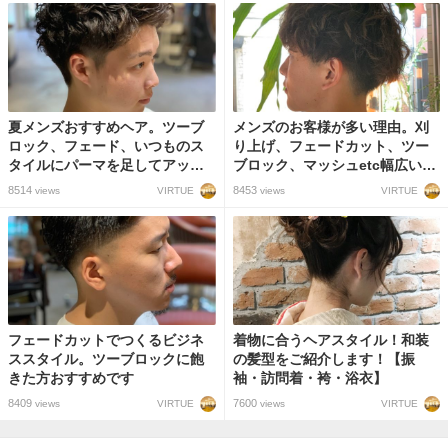
夏メンズおすすめヘア。ツーブ
メンズのお客様が多い理由。刈
ロック、フェード、いつものス
り上げ、フェードカット、ツー
タイルにパーマを足してアップ
ブロック、マッシュetc幅広いメ
バングいいと思う。
ンズスタイルに対応します！
8514
8453
VIRTUE
VIRTUE
views
views
フェードカットでつくるビジネ
着物に合うヘアスタイル！和装
ススタイル。ツーブロックに飽
の髪型をご紹介します！【振
きた方おすすめです
袖・訪問着・袴・浴衣】
8409
7600
VIRTUE
VIRTUE
views
views