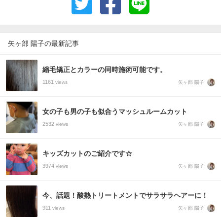
矢ヶ部 陽子の最新記事
縮毛矯正とカラーの同時施術可能です。
1161
矢ヶ部 陽子
views
女の子も男の子も似合うマッシュルームカット
2532
矢ヶ部 陽子
views
キッズカットのご紹介です☆
3974
矢ヶ部 陽子
views
今、話題！酸熱トリートメントでサラサラヘアーに！
911
矢ヶ部 陽子
views