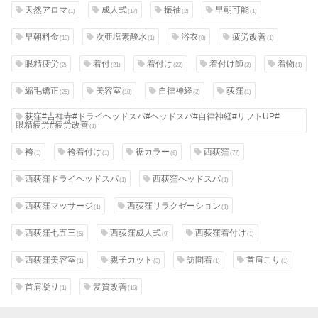
天然アロマ
成人式
振袖
早朝可能
(1)
(17)
(2)
(1)
早朝料金
次亜塩素酸水
浴衣
疲労改善
(19)
(1)
(8)
(1)
眼精疲労
着付
着付け
着付け師
着物
(2)
(21)
(22)
(2)
(1)
縮毛矯正
美容室
自律神経
荻窪
(25)
(10)
(2)
(1)
荻窪#吉祥寺#ドライヘッドスパ#ヘッドスパ#自律神経#リフトUP#
眼精疲労#疲労改善
(1)
袴
袴着付け
裾カラー
西荻窪
(1)
(1)
(6)
(77)
西荻窪ドライヘッドスパ
西荻窪ヘッドスパ
(1)
(1)
西荻窪マッサージ
西荻窪リラクゼーション
(1)
(1)
西荻窪七五三
西荻窪成人式
西荻窪着付け
(5)
(9)
(1)
西荻窪美容室
親子カット
訪問着
首肩こり
(1)
(3)
(1)
(1)
首肩凝り
髪質改善
(1)
(16)