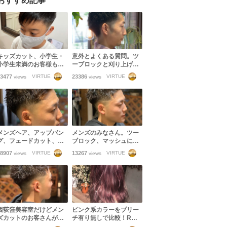
おすすめ記事
キッズカット、小学生・
意外とよくある質問。ツ
小学生未満のお客様もご
ーブロックと刈り上げの
来店いただけます！
違い。フェードカットと
3477
23386
VIRTUE
VIRTUE
views
views
刈り上げの違い。イメー
ジの共有できない失敗。
メンズヘア、アップバン
メンズのみなさん。ツー
グ、フェードカット、ツ
ブロック、マッシュに飽
ーブロックを遂に辞める
きたらフェードカットに
8907
13267
VIRTUE
VIRTUE
views
views
なら！
挑戦してみませんか？
西荻窪美容室だけどメン
ピンク系カラーをブリー
ズカットのお客さんが多
チ有り無しで比較！Rカ
いのはマッシュだけじゃ
ラーでダメージレスにカ