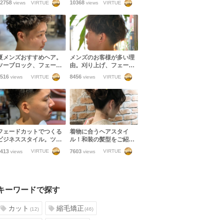
2758
10368
VIRTUE
VIRTUE
views
views
ない！フェードカットま
ラーを楽しみましょう！
でできるスタイリストの
技術力！
夏メンズおすすめヘア。
メンズのお客様が多い理
ツーブロック、フェー
由。刈り上げ、フェード
ド、いつものスタイルに
カット、ツーブロック、
516
8456
VIRTUE
VIRTUE
views
views
パーマを足してアップバ
マッシュetc幅広いメンズ
ングいいと思う。
スタイルに対応します！
フェードカットでつくる
着物に合うヘアスタイ
ビジネススタイル。ツー
ル！和装の髪型をご紹介
ブロックに飽きた方おす
します！【振袖・訪問
413
7603
VIRTUE
VIRTUE
views
views
すめです
着・袴・浴衣】
キーワードで探す
カット
縮毛矯正
(12)
(46)