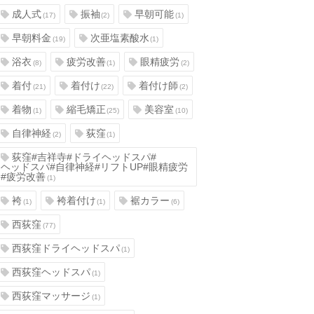
成人式
振袖
早朝可能
(17)
(2)
(1)
早朝料金
次亜塩素酸水
(19)
(1)
浴衣
疲労改善
眼精疲労
(8)
(1)
(2)
着付
着付け
着付け師
(21)
(22)
(2)
着物
縮毛矯正
美容室
(1)
(25)
(10)
自律神経
荻窪
(2)
(1)
荻窪#吉祥寺#ドライヘッドスパ#
ヘッドスパ#自律神経#リフトUP#眼精疲労
#疲労改善
(1)
袴
袴着付け
裾カラー
(1)
(1)
(6)
西荻窪
(77)
西荻窪ドライヘッドスパ
(1)
西荻窪ヘッドスパ
(1)
西荻窪マッサージ
(1)