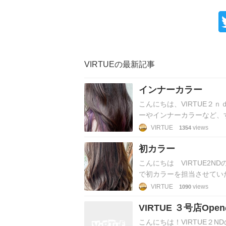
VIRTUEの最新記事
インナーカラー
こんにちは、VIRTUE２
ーやインナーカラーなど、
店いただいたお客様のカラ
VIRTUE
views
1354
初カラー
こんにちは VIRTUE2
で初カラーを担当させて
なしでのカラ…
VIRTUE
views
1090
VIRTUE ３号店Op
こんにちは！VIRTUE２