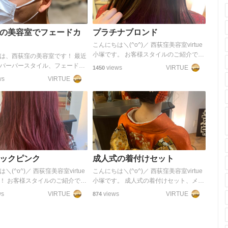
の美容室でフェードカ
プラチナブロンド
こんにちは＼(^o^)／ 西荻窪美容室virtue
小塚です。 お客様スタイルのご紹介で
は、西荻窪の美容室です！ 最近
す。 プラチナブロンドにカラーしまし
バーバースタイル、フェードカ
views
VIRTUE
1450
た。 アンダーにもよりますが ブリーチ
になるけど、いつもの美容室だと
ws
VIRTUE
２回以上が必須です。 透明感たっぷりで
客さんもいないしスタイル写真
可…
からオーダーできるのか不安。
に行く…
ックピンク
成人式の着付けセット
＼(^o^)／ 西荻窪美容室virtue
こんにちは＼(^o^)／ 西荻窪美容室virtue
！ お客様スタイルのご紹介で
小塚です。 成人式の着付けセット、メイ
イラックピンクでカラーしまし
ク等 担当させて頂きました。 成人式当
ws
VIRTUE
views
VIRTUE
874
いですね＼(^o^)／＼(^o^)／ ス
日はスタッフ総出で 早朝から頑張って営
ェンジお任せ下さい。…
業してます！ 華やかで素敵ですね！！…