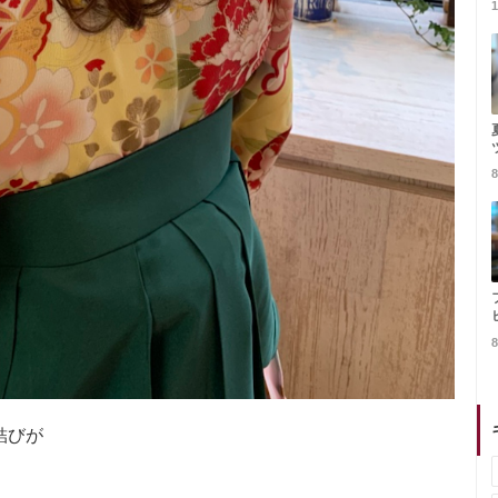
1
8
8
結びが