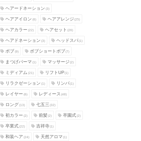
ヘアードネーション
(3)
ヘアアイロン
ヘアアレンジ
(6)
(25)
ヘアカラー
ヘアセット
(22)
(26)
ヘアドネーション
ヘッドスパ
(3)
(1)
ボブ
ボブショートボブ
(9)
(7)
まつげパーマ
マッサージ
(1)
(2)
ミディアム
リフトUP
(21)
(1)
リラクゼーション
リンパ
(1)
(1)
レイヤー
レディース
(6)
(48)
ロング
七五三
(13)
(32)
初カラー
前髪
卒園式
(2)
(2)
(2)
卒業式
吉祥寺
(22)
(1)
和装ヘア
天然アロマ
(24)
(1)