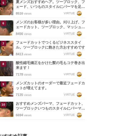
夏メンズおすすめヘア。ツーブロック、フ
ェード、いつものスタイルにパーマを足し
てアップバングいいと思う。
8516
VIRTUE
views
メンズのお客様が多い理由。刈り上げ、フ
ェードカット、ツーブロック、マッシュ
etc幅広いメンズスタイルに対応します！
8456
VIRTUE
views
フェードカットでつくるビジネススタイ
ル。ツーブロックに飽きた方おすすめです
8413
VIRTUE
views
酸性縮毛矯正をかけた髪の毛もコテ巻き出
来ます！
7178
VIRTUE
views
メンズカットのオーダーで最近フェードカ
ットが増えてます。
7135
VIRTUE
views
おすすめメンズパーマ、フェードカット、
ツーブロックいつものスタイルにパーマを
足して爽やかに洒落感アップ。
6694
VIRTUE
views