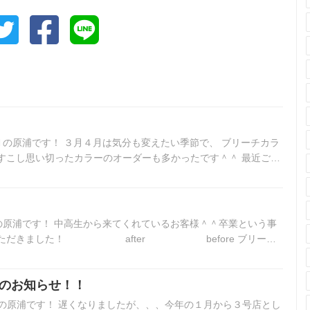
ｎｄの原浦です！ ３月４月は気分も変えたい季節で、 ブリーチカラ
すこし思い切ったカラーのオーダーも多かったです＾＾ 最近ご来
ー…
NDの原浦です！ 中高生から来てくれているお客様＾＾卒業という事
いただきました！ after before ブリーチ
enのお知らせ！！
NDの原浦です！ 遅くなりましたが、、、今年の１月から３号店とし