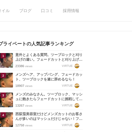
タイル
ブログ
口コミ
採用情報
プライベートの人気記事ランキング
意外とよくある質問。ツーブロックと刈り
上げの違い。フェードカットと刈り上げの
違い。イメージの共有できない失敗。
23386
VIRTUE
views
メンズヘア、アップバング、フェードカッ
ト、ツーブロックを遂に辞めるなら！
18907
VIRTUE
views
メンズのみなさん。ツーブロック、マッシ
ュに飽きたらフェードカットに挑戦してみ
ませんか？
13267
VIRTUE
views
西荻窪美容室だけどメンズカットのお客さ
んが多いのはマッシュだけじゃない！フェ
ードカットまでできるスタイリストの技術
12758
VIRTUE
views
力！