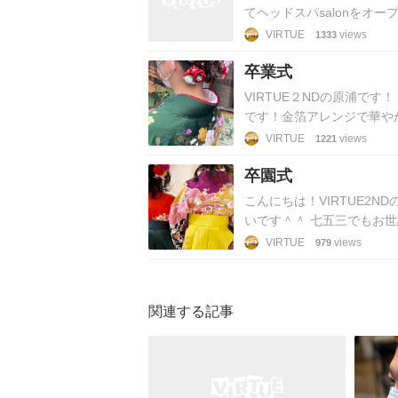
てヘッドスパsalonをオ
す！場所は西荻窪南…
VIRTUE
views
1333
卒業式
VIRTUE２NDの原浦で
です！金箔アレンジで華や
めでとうございます！！
VIRTUE
views
1221
卒園式
こんにちは！VIRTUE2
いです＾＾ 七五三でもお
だきました♪ 2人とも、と…
VIRTUE
views
979
関連する記事