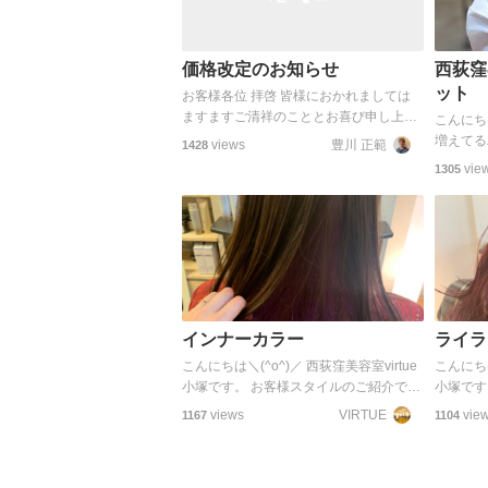
価格改定のお知らせ
西荻窪
ット
お客様各位 拝啓 皆様におかれましては
ますますご清祥のこととお喜び申し上げ
こんにち
ます。平素より当サロンをご愛顧いただ
増えてる
views
豊川 正範
1428
きまして誠にありがとうございます。 さ
ット 気
vie
1305
て、当サロンではお客様に安心してご利
そんなお
用いただけるよう…
にもない
バーバー
インナーカラー
ライラ
こんにちは＼(^o^)／ 西荻窪美容室virtue
こんにちは
小塚です。 お客様スタイルのご紹介で
小塚です
す。 インナーカラーでさりげなくパープ
す！ ラ
views
VIRTUE
vie
1167
1104
ル入れました。 パープルにはブリーチ最
た！ 可愛
低一回は必須です。 これから、卒業式
タイルチ
が…