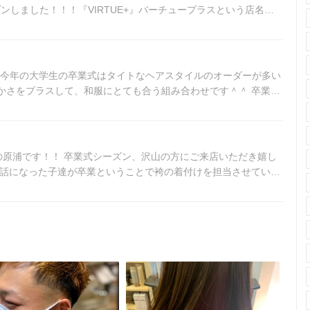
ープンしました！！！『VIRTUE+』バーチュープラスという店名で
す！ 今年の大学生の卒業式はタイトなヘアスタイルのオーダーが多い
かさをプラスして、和服にとても合う組み合わせです＾＾ 卒業お
NDの原浦です！！ 卒業式シーズン、沢山の方にご来店いただき嬉し
世話になった子達が卒業ということで袴の着付けを担当させていた