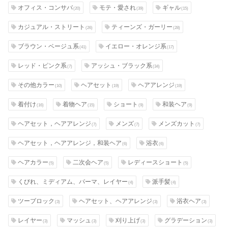
オフィス・コンサバ
モテ・愛され
ギャル
(20)
(39)
(15)
カジュアル・ストリート
ティーンズ・ガーリー
(26)
(28)
ブラウン・ベージュ系
イエロー・オレンジ系
(41)
(17)
レッド・ピンク系
アッシュ・ブラック系
(7)
(34)
その他カラー
ヘアセット
ヘアアレンジ
(10)
(19)
(19)
着付け
着物ヘア
ショート
和装ヘア
(16)
(15)
(9)
(9)
ヘアセット，ヘアアレンジ
メンズ
メンズカット
(7)
(7)
(7)
ヘアセット，ヘアアレンジ，和装ヘア
浴衣
(6)
(6)
ヘアカラー
二次会ヘア
レディースショート
(5)
(5)
(5)
くびれ、ミディアム、パーマ、レイヤー
派手髪
(4)
(4)
ツーブロック
ヘアセット、ヘアアレンジ
浴衣ヘア
(3)
(3)
(3)
レイヤー
マッシュ
刈り上げ
グラデーション
(3)
(3)
(3)
(3)