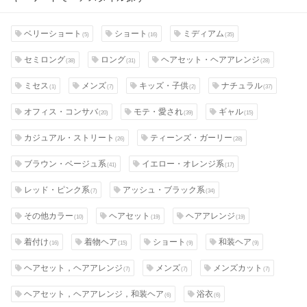
ベリーショート
ショート
ミディアム
(5)
(16)
(35)
セミロング
ロング
ヘアセット・ヘアアレンジ
(38)
(31)
(28)
ミセス
メンズ
キッズ・子供
ナチュラル
(1)
(7)
(2)
(37)
オフィス・コンサバ
モテ・愛され
ギャル
(20)
(39)
(15)
カジュアル・ストリート
ティーンズ・ガーリー
(26)
(28)
ブラウン・ベージュ系
イエロー・オレンジ系
(41)
(17)
レッド・ピンク系
アッシュ・ブラック系
(7)
(34)
その他カラー
ヘアセット
ヘアアレンジ
(10)
(19)
(19)
着付け
着物ヘア
ショート
和装ヘア
(16)
(15)
(9)
(9)
ヘアセット，ヘアアレンジ
メンズ
メンズカット
(7)
(7)
(7)
ヘアセット，ヘアアレンジ，和装ヘア
浴衣
(6)
(6)