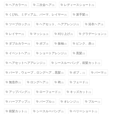
ヘアカラー
二次会ヘア
レディースショート
(5)
(5)
(5)
くびれ、ミディアム、パーマ、レイヤー
派手髪
(4)
(4)
ツーブロック
ヘアセット、ヘアアレンジ
浴衣ヘア
(3)
(3)
(3)
レイヤー
マッシュ
刈り上げ
グラデーション
(3)
(3)
(3)
(3)
ダブルカラー
ボブ
振袖
ピンク、赤
(3)
(3)
(2)
(2)
イベントヘア
ショートアレンジ
黒髪
(2)
(2)
(2)
ヘアセットヘアアレンジ
シースルーバング，前髪カット
(1)
(1)
パーマ，ウェーブ，ロングヘア，黒髪
ボブ，
パーマ
(1)
(1)
(1)
無造作
ロングヘア
袴
フェード
(1)
(1)
(1)
(1)
アップバング
ローフェード
キッズカット
(1)
(1)
(1)
ハーフアップ
パープル
オレンジ
ブルー
(1)
(1)
(1)
(1)
前髪カット
シースルーバング
ベリーショート
(1)
(1)
(1)