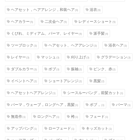
ヘアセット，ヘアアレンジ，和装ヘア
浴衣
(6)
(6)
ヘアカラー
二次会ヘア
レディースショート
(5)
(5)
(5)
くびれ、ミディアム、パーマ、レイヤー
派手髪
(4)
(4)
ツーブロック
ヘアセット、ヘアアレンジ
浴衣ヘア
(3)
(3)
(3)
レイヤー
マッシュ
刈り上げ
グラデーション
(3)
(3)
(3)
(3)
ダブルカラー
ボブ
振袖
ピンク、赤
(3)
(3)
(2)
(2)
イベントヘア
ショートアレンジ
黒髪
(2)
(2)
(2)
ヘアセットヘアアレンジ
シースルーバング，前髪カット
(1)
(1)
パーマ，ウェーブ，ロングヘア，黒髪
ボブ，
パーマ
(1)
(1)
(1)
無造作
ロングヘア
袴
フェード
(1)
(1)
(1)
(1)
アップバング
ローフェード
キッズカット
(1)
(1)
(1)