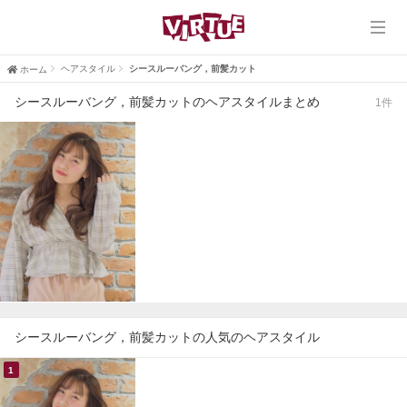
ホーム
VIRTUE
ヘアスタイル
シースルーバング，前髪カット
ホーム
シースルーバング，前髪カットのヘアスタイルまとめ
1件
VIRTUE PLUS
ヘアスタイル
ブログ
口コミ
採用情報
シースルーバング，前髪カットの人気のヘアスタイル