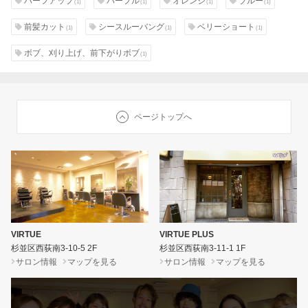
ハーフアップ
パープル
オレンジ
ブルー
(1)
(1)
(1)
(1)
前髪カット
シースルーバング
ベリーショート
(1)
(1)
(1)
ボブ、刈り上げ、前下がりボブ
(1)
ページトップへ
VIRTUE
VIRTUE PLUS
杉並区西荻南3-10-5 2F
杉並区西荻南3-11-1 1F
サロン情報
マップを見る
サロン情報
マップを見る