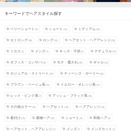
キーワードでヘアスタイル探す
ベリーショート
ショート
ミディアム
(5)
(16)
(35)
セミロング
ロング
ヘアセット・ヘアアレンジ
(38)
(31)
(28)
ミセス
メンズ
キッズ・子供
ナチュラル
(1)
(7)
(2)
(37)
オフィス・コンサバ
モテ・愛され
ギャル
(20)
(39)
(15)
カジュアル・ストリート
ティーンズ・ガーリー
(26)
(28)
ブラウン・ベージュ系
イエロー・オレンジ系
(41)
(17)
レッド・ピンク系
アッシュ・ブラック系
(7)
(34)
その他カラー
ヘアセット
ヘアアレンジ
(10)
(19)
(19)
着付け
着物ヘア
ショート
和装ヘア
(16)
(15)
(9)
(9)
ヘアセット，ヘアアレンジ
メンズ
メンズカット
(7)
(7)
(7)