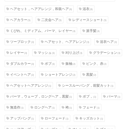
ヘアセット，ヘアアレンジ，和装ヘア
浴衣
(6)
(6)
ヘアカラー
二次会ヘア
レディースショート
(5)
(5)
(5)
くびれ、ミディアム、パーマ、レイヤー
派手髪
(4)
(4)
ツーブロック
ヘアセット、ヘアアレンジ
浴衣ヘア
(3)
(3)
(3)
レイヤー
マッシュ
刈り上げ
グラデーション
(3)
(3)
(3)
(3)
ダブルカラー
ボブ
振袖
ピンク、赤
(3)
(3)
(2)
(2)
イベントヘア
ショートアレンジ
黒髪
(2)
(2)
(2)
ヘアセットヘアアレンジ
シースルーバング，前髪カット
(1)
(1)
パーマ，ウェーブ，ロングヘア，黒髪
ボブ，
パーマ
(1)
(1)
(1)
無造作
ロングヘア
袴
フェード
(1)
(1)
(1)
(1)
アップバング
ローフェード
キッズカット
(1)
(1)
(1)