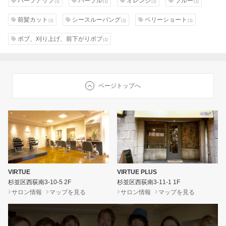
ハーフアップ
パープル
オレンジ
ブルー
(1)
(1)
(1)
(1)
前髪カット
シースルーバング
ベリーショート
(1)
(1)
(1)
ボブ、刈り上げ、前下がりボブ
(1)
ページトップへ
VIRTUE
VIRTUE PLUS
杉並区西荻南3-10-5 2F
杉並区西荻南3-11-1 1F
サロン情報
マップを見る
サロン情報
マップを見る