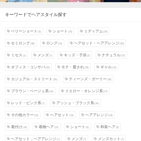
キーワードでヘアスタイル探す
ベリーショート
ショート
ミディアム
(5)
(16)
(35)
セミロング
ロング
ヘアセット・ヘアアレンジ
(38)
(31)
(28)
ミセス
メンズ
キッズ・子供
ナチュラル
(1)
(7)
(2)
(37)
オフィス・コンサバ
モテ・愛され
ギャル
(20)
(39)
(15)
カジュアル・ストリート
ティーンズ・ガーリー
(26)
(28)
ブラウン・ベージュ系
イエロー・オレンジ系
(41)
(17)
レッド・ピンク系
アッシュ・ブラック系
(7)
(34)
その他カラー
ヘアセット
ヘアアレンジ
(10)
(19)
(19)
着付け
着物ヘア
ショート
和装ヘア
(16)
(15)
(9)
(9)
ヘアセット，ヘアアレンジ
メンズ
メンズカット
(7)
(7)
(7)