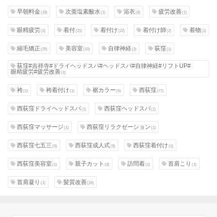
早朝料金
次亜塩素酸水
浴衣
疲労改善
(19)
(1)
(8)
(1)
眼精疲労
着付
着付け
着付け師
着物
(2)
(21)
(22)
(2)
(1)
縮毛矯正
美容室
自律神経
荻窪
(25)
(10)
(2)
(1)
荻窪#吉祥寺#ドライヘッドスパ#ヘッドスパ#自律神経#リフトUP#
眼精疲労#疲労改善
(1)
袴
袴着付け
裾カラー
西荻窪
(1)
(1)
(6)
(77)
西荻窪ドライヘッドスパ
西荻窪ヘッドスパ
(1)
(1)
西荻窪マッサージ
西荻窪リラクゼーション
(1)
(1)
西荻窪七五三
西荻窪成人式
西荻窪着付け
(5)
(9)
(1)
西荻窪美容室
親子カット
訪問着
首肩こり
(1)
(3)
(1)
(1)
首肩凝り
髪質改善
(1)
(16)