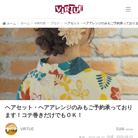
ホーム
VIRTUE
ホーム
VIRTUE
ブログ
ヘアセット・ヘアアレンジのみもご予約承っており
ホーム
VIRTUE PLUS
ヘアスタイル
ブログ
口コミ
採用情報
ヘアセット・ヘアアレンジのみもご予約承っており
ます！コテ巻きだけでもＯＫ！
VIRTUE
3166
views
作成：2020.08.23
更新：2020.08.22