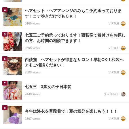
ヘアセット・ヘアアレンジのみもご予約承っておりま
す！コテ巻きだけでもＯＫ！
3166
VIRTUE
views
七五三ご予約承っております！西荻窪で着付けをお探し
の方、お時間の相談できます！
2508
VIRTUE
views
西荻窪 ヘアセットが得意なサロン！早朝OK！和装ヘ
アもご相談ください！
2508
VIRTUE
views
七五三 3歳女の子日本髪
2448
矢ヶ部 陽子
views
今年は浴衣を普段着で！夏の気分を楽しもう！！！
2397
VIRTUE
views