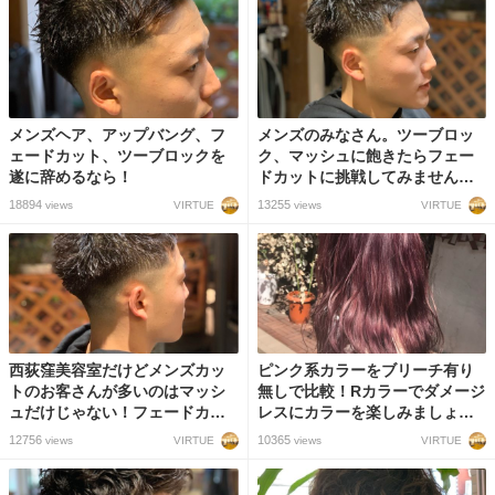
メンズヘア、アップバング、フ
メンズのみなさん。ツーブロッ
ェードカット、ツーブロックを
ク、マッシュに飽きたらフェー
遂に辞めるなら！
ドカットに挑戦してみません
か？
18894
13255
VIRTUE
VIRTUE
views
views
西荻窪美容室だけどメンズカッ
ピンク系カラーをブリーチ有り
トのお客さんが多いのはマッシ
無しで比較！Rカラーでダメージ
ュだけじゃない！フェードカッ
レスにカラーを楽しみましょ
トまでできるスタイリストの技
う！
12756
10365
VIRTUE
VIRTUE
views
views
術力！