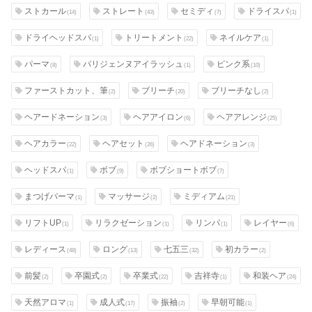
ストカール
ストレート
セミディ
ドライスパ
(14)
(43)
(7)
(1)
ドライヘッドスパ
トリートメント
ネイルケア
(1)
(22)
(1)
パーマ
パリジェンヌアイラッシュ
ピンク系
(8)
(1)
(10)
ファーストカット、筆
ブリーチ
ブリーチなし
(2)
(20)
(2)
ヘアードネーション
ヘアアイロン
ヘアアレンジ
(3)
(6)
(25)
ヘアカラー
ヘアセット
ヘアドネーション
(22)
(26)
(3)
ヘッドスパ
ボブ
ボブショートボブ
(1)
(9)
(7)
まつげパーマ
マッサージ
ミディアム
(1)
(2)
(21)
リフトUP
リラクゼーション
リンパ
レイヤー
(1)
(1)
(1)
(6)
レディース
ロング
七五三
初カラー
(48)
(13)
(32)
(2)
前髪
卒園式
卒業式
吉祥寺
和装ヘア
(2)
(2)
(22)
(1)
(24)
天然アロマ
成人式
振袖
早朝可能
(1)
(17)
(2)
(1)