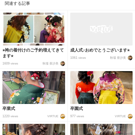
関連する記事
⭐︎袴の着付けのご予約増えてきて
成人式♪おめでとうございます⭐︎
ます⭐︎
1061
秋場 亜沙美
views
1609
秋場 亜沙美
views
卒業式
卒園式
1220
977
VIRTUE
VIRTUE
views
views