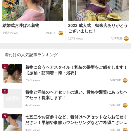
結婚式お呼ばれ着物
2022 成人式 御来店ありがとう
ございました！
1455
VIRTUE
views
1249
VIRTUE
views
着付けの人気記事ランキング
着物に合うヘアスタイル！和装の髪型をご紹介します！
【振袖・訪問着・袴・浴衣】
7599
VIRTUE
views
着物と洋装のヘアセットの違い、骨格や髪質にあったヘ
アセット提案します！
4720
VIRTUE
views
七五三やお宮参りなど、着付けヘアセットならお任せく
ださい！早朝や事前カウンセリングなどご希望ございま
したらご相談できます！
4340
VIRTUE
views