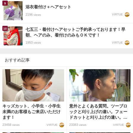
浴衣着付け＋ヘアセット
2196
VIRTUE
views
七五三・着付けヘアセットご予約承っております！早
朝、ヘアのみ、着付けのみもＯＫです！
1953
VIRTUE
views
おすすめ記事
キッズカット、小学生・小学生
意外とよくある質問。ツーブロ
未満のお客様もご来店いただけ
ックと刈り上げの違い。フェー
ます！
ドカットと刈り上げの違い。イ
メージの共有できない失敗。
23458
23383
VIRTUE
VIRTUE
views
views