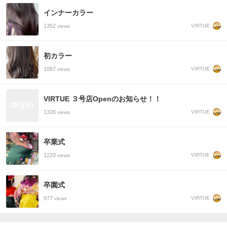
インナーカラー
1352
VIRTUE
views
初カラー
1087
VIRTUE
views
VIRTUE ３号店Openのお知らせ！！
1326
VIRTUE
views
卒業式
1220
VIRTUE
views
卒園式
977
VIRTUE
views