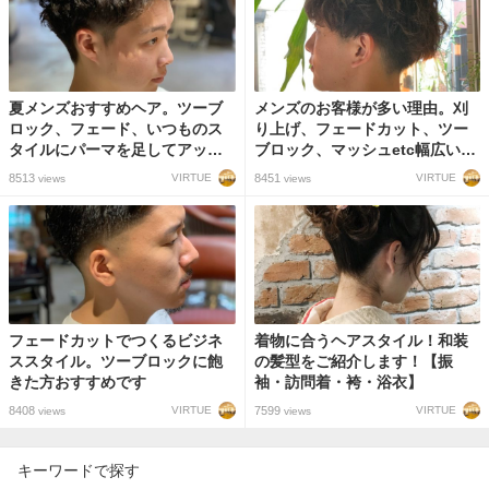
夏メンズおすすめヘア。ツーブ
メンズのお客様が多い理由。刈
ロック、フェード、いつものス
り上げ、フェードカット、ツー
タイルにパーマを足してアップ
ブロック、マッシュetc幅広いメ
バングいいと思う。
ンズスタイルに対応します！
8513
8451
VIRTUE
VIRTUE
views
views
フェードカットでつくるビジネ
着物に合うヘアスタイル！和装
ススタイル。ツーブロックに飽
の髪型をご紹介します！【振
きた方おすすめです
袖・訪問着・袴・浴衣】
8408
7599
VIRTUE
VIRTUE
views
views
キーワードで探す