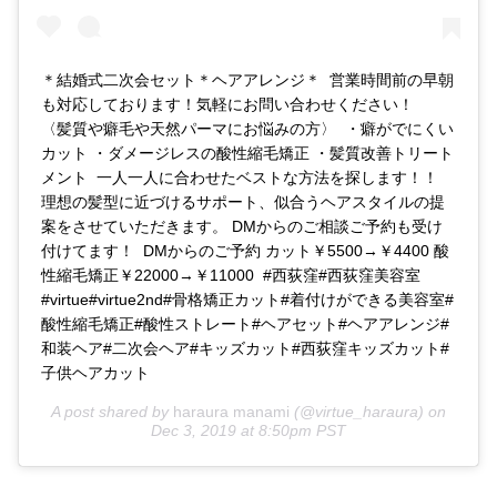
＊結婚式二次会セット＊ヘアアレンジ＊ 営業時間前の早朝
も対応しております！気軽にお問い合わせください！
〈髪質や癖毛や天然パーマにお悩みの方〉 ・癖がでにくい
カット ・ダメージレスの酸性縮毛矯正 ・髪質改善トリート
メント 一人一人に合わせたベストな方法を探します！！
理想の髪型に近づけるサポート、似合うヘアスタイルの提
案をさせていただきます。 DMからのご相談ご予約も受け
付けてます！ DMからのご予約 カット￥5500→￥4400 酸
性縮毛矯正￥22000→￥11000 #西荻窪#西荻窪美容室
#virtue#virtue2nd#骨格矯正カット#着付けができる美容室#
酸性縮毛矯正#酸性ストレート#ヘアセット#ヘアアレンジ#
和装ヘア#二次会ヘア#キッズカット#西荻窪キッズカット#
子供ヘアカット
A post shared by
haraura manami
(@virtue_haraura) on
Dec 3, 2019 at 8:50pm PST