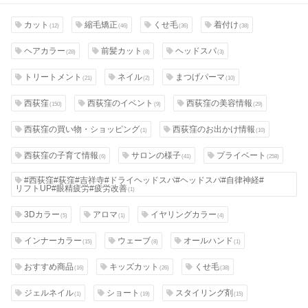
カット
縮毛矯正
くせ毛
着付け
(12)
(46)
(36)
(38)
ヘアカラー
前髪カット
ヘッドスパ
(28)
(8)
(3)
トリートメント
ネイル
まつげパーマ
(21)
(2)
(10)
西荻窪
西荻窪のイベント
西荻窪の美容情報
(150)
(9)
(29)
西荻窪の買い物・ショッピング
西荻窪のお出かけ情報
(1)
(10)
西荻窪の子育て情報
サロンの様子
プライベート
(6)
(41)
(258)
#西荻窪#荻窪#吉祥寺#ドライヘッドスパ#ヘッドスパ#自律神経#
リフトUP#眼精疲労#疲労改善
(1)
3Dカラー
アロマ
イヤリングカラー
(5)
(1)
(4)
インナーカラー
ウェーブ
オールハンド
(15)
(8)
(1)
おすすめ商品
キッズカット
くせ毛
(16)
(26)
(38)
ジェルネイル
ショート
スタイリング剤
(1)
(19)
(15)