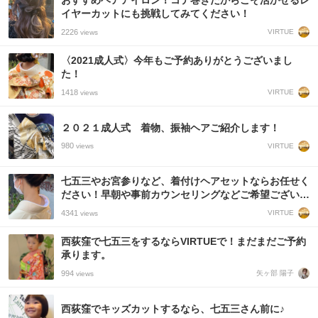
おすすめヘアアイロン！コテ巻きだからこそ活かせるレ
イヤーカットにも挑戦してみてください！
2226
VIRTUE
views
〈2021成人式〉今年もご予約ありがとうございまし
た！
1418
VIRTUE
views
２０２１成人式 着物、振袖ヘアご紹介します！
980
VIRTUE
views
七五三やお宮参りなど、着付けヘアセットならお任せく
ださい！早朝や事前カウンセリングなどご希望ございま
したらご相談できます！
4341
VIRTUE
views
西荻窪で七五三をするならVIRTUEで！まだまだご予約
承ります。
994
矢ヶ部 陽子
views
西荻窪でキッズカットするなら、七五三さん前に♪