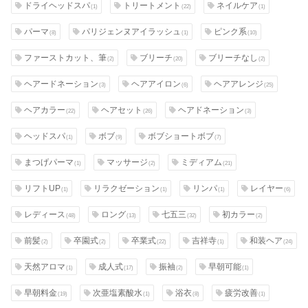
ドライヘッドスパ
トリートメント
ネイルケア
(1)
(22)
(1)
パーマ
パリジェンヌアイラッシュ
ピンク系
(8)
(1)
(10)
ファーストカット、筆
ブリーチ
ブリーチなし
(2)
(20)
(2)
ヘアードネーション
ヘアアイロン
ヘアアレンジ
(3)
(6)
(25)
ヘアカラー
ヘアセット
ヘアドネーション
(22)
(26)
(3)
ヘッドスパ
ボブ
ボブショートボブ
(1)
(9)
(7)
まつげパーマ
マッサージ
ミディアム
(1)
(2)
(21)
リフトUP
リラクゼーション
リンパ
レイヤー
(1)
(1)
(1)
(6)
レディース
ロング
七五三
初カラー
(48)
(13)
(32)
(2)
前髪
卒園式
卒業式
吉祥寺
和装ヘア
(2)
(2)
(22)
(1)
(24)
天然アロマ
成人式
振袖
早朝可能
(1)
(17)
(2)
(1)
早朝料金
次亜塩素酸水
浴衣
疲労改善
(19)
(1)
(8)
(1)