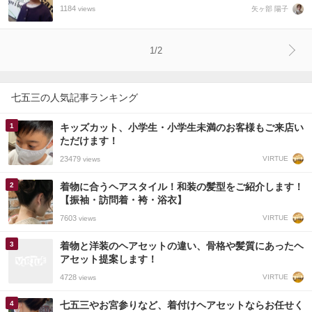
1184
矢ヶ部 陽子
views
1/2
七五三の人気記事ランキング
キッズカット、小学生・小学生未満のお客様もご来店い
ただけます！
23479
VIRTUE
views
着物に合うヘアスタイル！和装の髪型をご紹介します！
【振袖・訪問着・袴・浴衣】
7603
VIRTUE
views
着物と洋装のヘアセットの違い、骨格や髪質にあったヘ
アセット提案します！
4728
VIRTUE
views
七五三やお宮参りなど、着付けヘアセットならお任せく