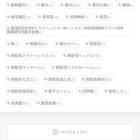
眼精疲労
着付
着付け
着付け師
着物
(2)
(21)
(22)
(2)
(1)
縮毛矯正
美容室
自律神経
荻窪
(25)
(10)
(2)
(1)
荻窪#吉祥寺#ドライヘッドスパ#ヘッドスパ#自律神経#リフトUP#
眼精疲労#疲労改善
(1)
袴
袴着付け
裾カラー
西荻窪
(1)
(1)
(6)
(77)
西荻窪ドライヘッドスパ
西荻窪ヘッドスパ
(1)
(1)
西荻窪マッサージ
西荻窪リラクゼーション
(1)
(1)
西荻窪七五三
西荻窪成人式
西荻窪着付け
(5)
(9)
(1)
西荻窪美容室
親子カット
訪問着
首肩こり
(1)
(3)
(1)
(1)
首肩凝り
髪質改善
(1)
(16)
ページトップへ