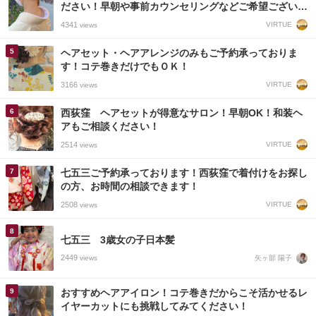
ださい！早朝や事前カウンセリングなどご希望ございま
したらご相談できます！
4341
VIRTUE
views
ヘアセット・ヘアアレンジのみもご予約承っておりま
す！コテ巻きだけでもＯＫ！
3166
VIRTUE
views
西荻窪 ヘアセットが得意なサロン！早朝OK！和装ヘ
アもご相談ください！
2514
VIRTUE
views
七五三ご予約承っております！西荻窪で着付けをお探し
の方、お時間の相談できます！
2508
VIRTUE
views
七五三 3歳女の子日本髪
2449
矢ヶ部 陽子
views
おすすめヘアアイロン！コテ巻きだからこそ活かせるレ
イヤーカットにも挑戦してみてください！