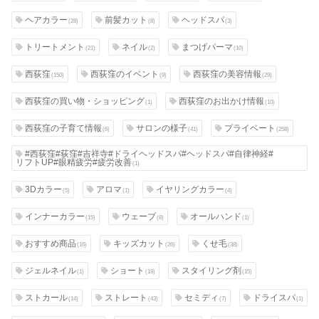
ヘアカラー
前髪カット
ヘッドスパ
(28)
(8)
(3)
トリートメント
ネイル
まつげパーマ
(21)
(2)
(10)
西荻窪
西荻窪のイベント
西荻窪の美容情報
(150)
(9)
(29)
西荻窪の買い物・ショッピング
西荻窪のお出かけ情報
(1)
(10)
西荻窪の子育て情報
サロンの様子
プライベート
(6)
(41)
(258)
#西荻窪#荻窪#吉祥寺#ドライヘッドスパ#ヘッドスパ#自律神経#
リフトUP#眼精疲労#疲労改善
(1)
3Dカラー
アロマ
イヤリングカラー
(5)
(1)
(4)
インナーカラー
ウェーブ
オールハンド
(15)
(8)
(1)
おすすめ商品
キッズカット
くせ毛
(16)
(26)
(38)
ジェルネイル
ショート
スタイリング剤
(1)
(19)
(15)
ストカール
ストレート
セミディ
ドライスパ
(14)
(43)
(7)
(1)