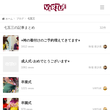
ホーム
VIRTUE
ブログ
七五三
ホーム
七五三の記事まとめ
32件
VIRTUE PLUS
⭐︎袴の着付けのご予約増えてきてます⭐︎
ヘアスタイル
1612
秋場 亜沙美
views
ブログ
成人式♪おめでとうございます⭐︎
口コミ
1061
秋場 亜沙美
views
採用情報
卒業式
1221
VIRTUE
views
卒園式
979
VIRTUE
views