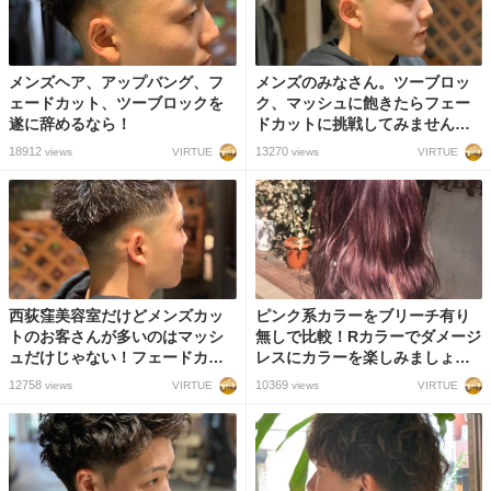
メンズヘア、アップバング、フ
メンズのみなさん。ツーブロッ
ェードカット、ツーブロックを
ク、マッシュに飽きたらフェー
遂に辞めるなら！
ドカットに挑戦してみません
か？
18912
13270
VIRTUE
VIRTUE
views
views
西荻窪美容室だけどメンズカッ
ピンク系カラーをブリーチ有り
トのお客さんが多いのはマッシ
無しで比較！Rカラーでダメージ
ュだけじゃない！フェードカッ
レスにカラーを楽しみましょ
トまでできるスタイリストの技
う！
12758
10369
VIRTUE
VIRTUE
views
views
術力！