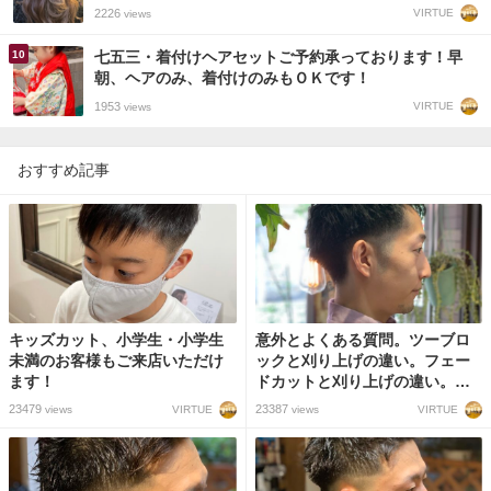
2226
VIRTUE
views
七五三・着付けヘアセットご予約承っております！早
朝、ヘアのみ、着付けのみもＯＫです！
1953
VIRTUE
views
おすすめ記事
キッズカット、小学生・小学生
意外とよくある質問。ツーブロ
未満のお客様もご来店いただけ
ックと刈り上げの違い。フェー
ます！
ドカットと刈り上げの違い。イ
メージの共有できない失敗。
23479
23387
VIRTUE
VIRTUE
views
views