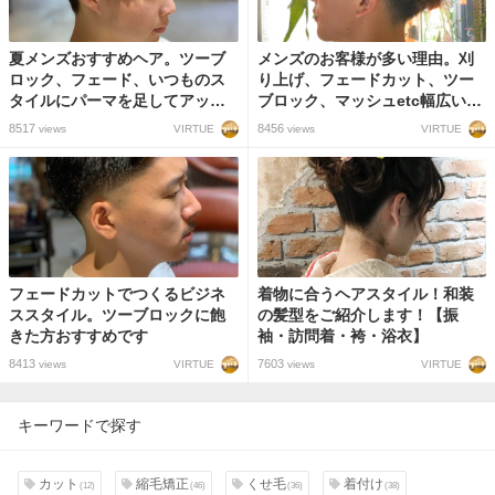
夏メンズおすすめヘア。ツーブ
メンズのお客様が多い理由。刈
ロック、フェード、いつものス
り上げ、フェードカット、ツー
タイルにパーマを足してアップ
ブロック、マッシュetc幅広いメ
バングいいと思う。
ンズスタイルに対応します！
8517
8456
VIRTUE
VIRTUE
views
views
フェードカットでつくるビジネ
着物に合うヘアスタイル！和装
ススタイル。ツーブロックに飽
の髪型をご紹介します！【振
きた方おすすめです
袖・訪問着・袴・浴衣】
8413
7603
VIRTUE
VIRTUE
views
views
キーワードで探す
カット
縮毛矯正
くせ毛
着付け
(12)
(46)
(36)
(38)