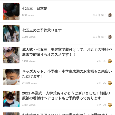
七五三 日本髪
830
矢ヶ部 陽子
views
七五三のご予約承ります
1096
矢ヶ部 陽子
views
成人式・七五三 美容室で着付けして、お近くの神社や
庭園で前撮りもオススメです！！
1431
VIRTUE
views
キッズカット、小学生・小学生未満のお客様もご来店い
ただけます！
23479
VIRTUE
views
2021 卒業式・入学式ありがとうございました！前撮り
振袖の着付けヘアセットもご予約承っております！
1484
VIRTUE
views