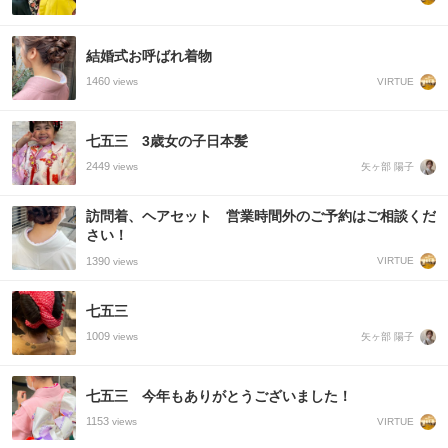
結婚式お呼ばれ着物
1460
VIRTUE
views
七五三 3歳女の子日本髪
2449
矢ヶ部 陽子
views
訪問着、ヘアセット 営業時間外のご予約はご相談くだ
さい！
1390
VIRTUE
views
七五三
1009
矢ヶ部 陽子
views
七五三 今年もありがとうございました！
1153
VIRTUE
views