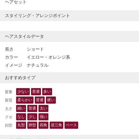
ヘアセット
スタイリング・アレンジポイント
ヘアスタイルデータ
長さ
ショート
カラー
イエロー・オレンジ系
イメージ
ナチュラル
おすすめタイプ
少ない
普通
多い
髪量
柔らかい
普通
硬い
髪質
細い
普通
太い
太さ
なし
少し
強い
クセ
丸型
卵型
四角
逆三角
ベース
顔型