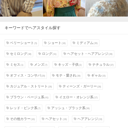
キーワードでヘアスタイル探す
ベリーショート
ショート
ミディアム
(5)
(16)
(35)
セミロング
ロング
ヘアセット・ヘアアレンジ
(38)
(31)
(28)
ミセス
メンズ
キッズ・子供
ナチュラル
(1)
(7)
(2)
(37)
オフィス・コンサバ
モテ・愛され
ギャル
(20)
(39)
(15)
カジュアル・ストリート
ティーンズ・ガーリー
(26)
(28)
ブラウン・ベージュ系
イエロー・オレンジ系
(41)
(17)
レッド・ピンク系
アッシュ・ブラック系
(7)
(34)
その他カラー
ヘアセット
ヘアアレンジ
(10)
(19)
(19)