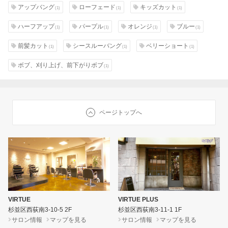
アップバング
ローフェード
キッズカット
(1)
(1)
(1)
ハーフアップ
パープル
オレンジ
ブルー
(1)
(1)
(1)
(1)
前髪カット
シースルーバング
ベリーショート
(1)
(1)
(1)
ボブ、刈り上げ、前下がりボブ
(1)
ページトップへ
VIRTUE
VIRTUE PLUS
杉並区西荻南3-10-5 2F
杉並区西荻南3-11-1 1F
サロン情報
マップを見る
サロン情報
マップを見る