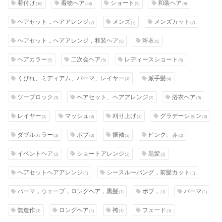
着付け
着物ヘア
ショート
和装ヘア
(16)
(15)
(9)
(9)
ヘアセット，ヘアアレンジ
メンズ
メンズカット
(7)
(7)
(7)
ヘアセット，ヘアアレンジ，和装ヘア
浴衣
(6)
(6)
ヘアカラー
二次会ヘア
レディースショート
(5)
(5)
(5)
くびれ、ミディアム、パーマ、レイヤー
派手髪
(4)
(4)
ツーブロック
ヘアセット、ヘアアレンジ
浴衣ヘア
(3)
(3)
(3)
レイヤー
マッシュ
刈り上げ
グラデーション
(3)
(3)
(3)
(3)
ダブルカラー
ボブ
振袖
ピンク、赤
(3)
(3)
(2)
(2)
イベントヘア
ショートアレンジ
黒髪
(2)
(2)
(2)
ヘアセットヘアアレンジ
シースルーバング，前髪カット
(1)
(1)
パーマ，ウェーブ，ロングヘア，黒髪
ボブ，
パーマ
(1)
(1)
(1)
無造作
ロングヘア
袴
フェード
(1)
(1)
(1)
(1)