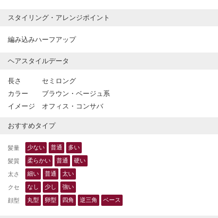
スタイリング・アレンジポイント
編み込みハーフアップ
ヘアスタイルデータ
長さ
セミロング
カラー
ブラウン・ベージュ系
イメージ
オフィス・コンサバ
おすすめタイプ
少ない
普通
多い
髪量
柔らかい
普通
硬い
髪質
細い
普通
太い
太さ
なし
少し
強い
クセ
丸型
卵型
四角
逆三角
ベース
顔型