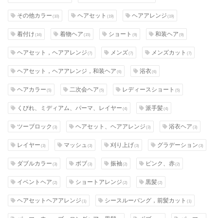
その他カラー
ヘアセット
ヘアアレンジ
(10)
(19)
(19)
着付け
着物ヘア
ショート
和装ヘア
(16)
(15)
(9)
(9)
ヘアセット，ヘアアレンジ
メンズ
メンズカット
(7)
(7)
(7)
ヘアセット，ヘアアレンジ，和装ヘア
浴衣
(6)
(6)
ヘアカラー
二次会ヘア
レディースショート
(5)
(5)
(5)
くびれ、ミディアム、パーマ、レイヤー
派手髪
(4)
(4)
ツーブロック
ヘアセット、ヘアアレンジ
浴衣ヘア
(3)
(3)
(3)
レイヤー
マッシュ
刈り上げ
グラデーション
(3)
(3)
(3)
(3)
ダブルカラー
ボブ
振袖
ピンク、赤
(3)
(3)
(2)
(2)
イベントヘア
ショートアレンジ
黒髪
(2)
(2)
(2)
ヘアセットヘアアレンジ
シースルーバング，前髪カット
(1)
(1)