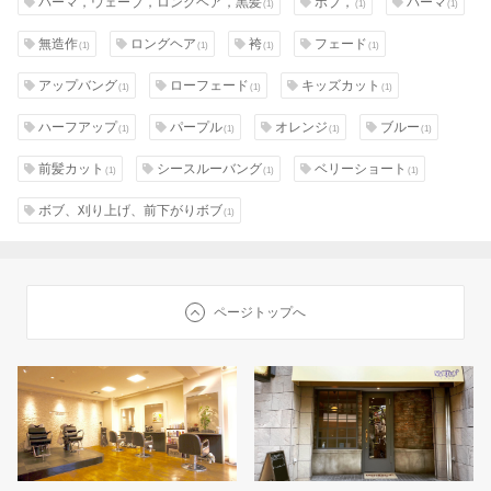
パーマ，ウェーブ，ロングヘア，黒髪
ボブ，
パーマ
(1)
(1)
(1)
無造作
ロングヘア
袴
フェード
(1)
(1)
(1)
(1)
アップバング
ローフェード
キッズカット
(1)
(1)
(1)
ハーフアップ
パープル
オレンジ
ブルー
(1)
(1)
(1)
(1)
前髪カット
シースルーバング
ベリーショート
(1)
(1)
(1)
ボブ、刈り上げ、前下がりボブ
(1)
ページトップへ